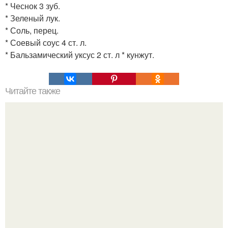
* Чеснок 3 зуб.
* Зеленый лук.
* Соль, перец.
* Соевый соус 4 ст. л.
* Бальзамический уксус 2 ст. л * кунжут.
Читайте также
Яблочный смузи в блендере. 15 лучших рецептов смузи
с яблоками