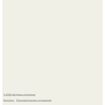
Сын Луи де фюнеса, который выбрал свой путь.
Лето - лучшее время для сочных овощей, свежей зелени
и салатов, которые готовятся буквально за несколько
минут.
© 2026 Шедевры кулинарии
Контакты
Пользовательское соглашение