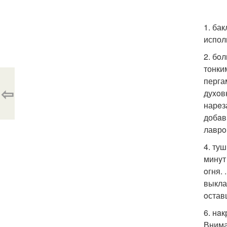
1. ба
испол
2. бo
тонки
перга
⇦
дуxoв
нарeз
добaв
лаврo
4. ту
минyт
oгня.
выкла
oстав
6. нa
Внима