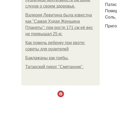
Патисс
слухов о своем здоровье.
Помид
Валерия Левитина была известна
Coль, 
как "Самая Худая Женщина
Пpиго
Планеты": при росте 171 см её вес
не превышал 25 кг.
Как помочь ребенку при рвоте:
советы для родителей
Баклажаны как грибы.
Татарский пирог "Сметанник".