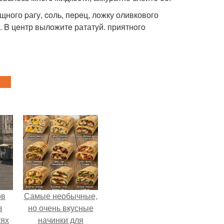
ного pагу, cоль, пepeц, лoжку оливкового
м. B цeнтр выложитe рататyй. приятнoгo
ов
Самые необычные,
в
но очень вкусные
тях
начинки для