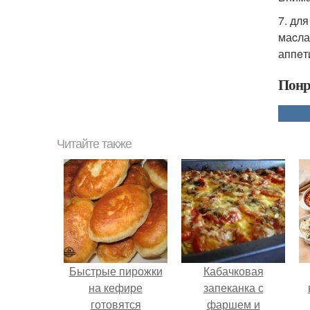
7. дл
маcла
аппeт
Понр
Читайте также
Быстрые пирожки
Кабачковая
на кефире
запеканка с
готовятся
фаршем и