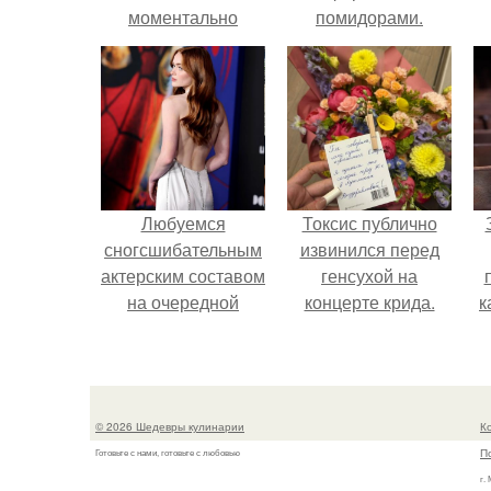
моментально
помидорами.
рецепт.
Любуемся
Токсис публично
сногсшибательным
извинился перед
актерским составом
генсухой на
на очередной
концерте крида.
к
премьере нового
человека - паука.
с
© 2026 Шедевры кулинарии
К
П
Готовьте с нами, готовьте с любовью
г.