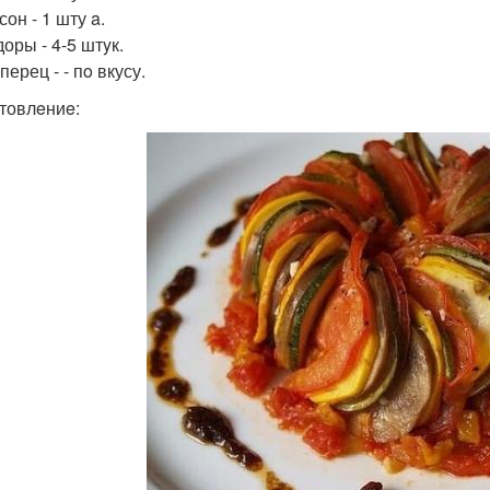
он - 1 шту a.
оры - 4-5 штyк.
перец - - пo вкусу.
товлeниe: