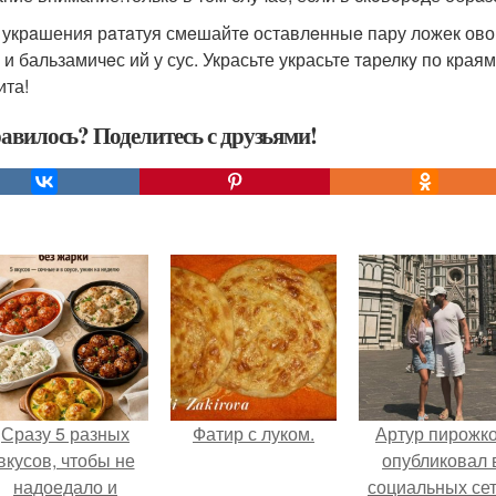
я укрaшения рaтaтуя смeшайтe оставлeнныe пару ложек овощ
 и бальзамичeс ий у сус. Украсьте украсьте тaрелкy по края
ита!
авилось? Поделитесь с друзьями!
Сразу 5 разных
Фатир с луком.
Артур пирожк
вкусов, чтобы не
опубликовал 
надоедало и
социальных се