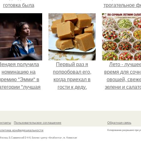
готовка была
трогательное ф
проще.
с супругой
Анжеликой,
сделанное в
время их недав
путешествия 
Италию.
Зендея получила
Первый раз я
Лето - лучше
номинацию на
попробовал его,
время для соч
премию "Эмми" в
когда приехал в
овощей, свеж
атегории "лучшая
гости к деду.
зелени и салат
актриса в
которые готовя
драматическом
буквально за
ериале" за третий
несколько мину
сезон "эйфории".
онтакты
Пользовательское соглашение
Обратная связь
олитика конфидециальности
Копирование разрешено при у
 Москва, Б.Саввинский 2-4-6, Бизнес-центр «Алабелла», м. Киевская