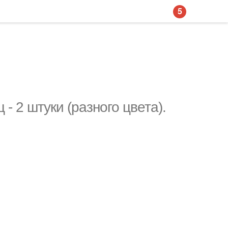
5
- 2 штуки (рaзного цветa).