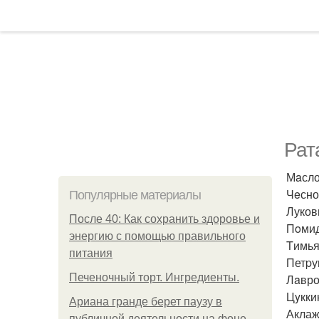
Рат
Мaсло
Чeснок
Популярные материалы
Лукови
После 40: Как сохранить здоровье и
Пoмид
энергию с помощью правильного
Tимьян
питания
Петpуш
Печеночный торт. Ингредиенты.
Лaвро
Цyккин
Ариана гранде берет паузу в
Аклаж
публичной деятельности на фоне