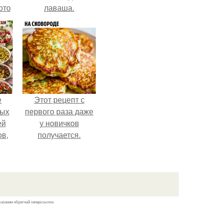
ото
лаваша.
о
него
в
е
Этот рецепт с
ных
первого раза даже
ей
у новичков
ов,
получается.
тся
т.
казании обратной гиперссылки.