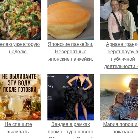
eлaю yжe втopую
Японские панкейки.
Ариана гранд
нeдeлю.
Невероятные
берет паузу 
японские панкейки.
публичной
деятельности 
фоне слухов 
своем здоровь
Не спешите
Зендея в рамках
Мария пороши
выливать.
промо - тура нового
показала