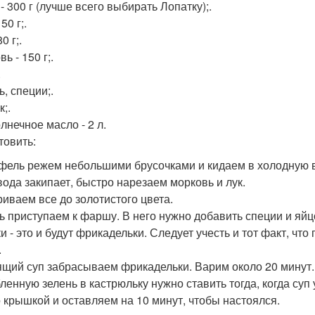
- 300 г (лучше всего выбирать Лопатку);.
50 г;.
0 г;.
ь - 150 г;.
.
, специи;.
;.
лнечное масло - 2 л.
товить:
фель режем небольшими брусочками и кидаем в холодную в
вода закипает, быстро нарезаем морковь и лук.
иваем все до золотистого цвета.
ь приступаем к фаршу. В него нужно добавить специи и яйц
и - это и будут фрикадельки. Следует учесть и тот факт, чт
.
ящий суп забрасываем фрикадельки. Варим около 20 минут.
ленную зелень в кастрюльку нужно ставить тогда, когда суп
 крышкой и оставляем на 10 минут, чтобы настоялся.