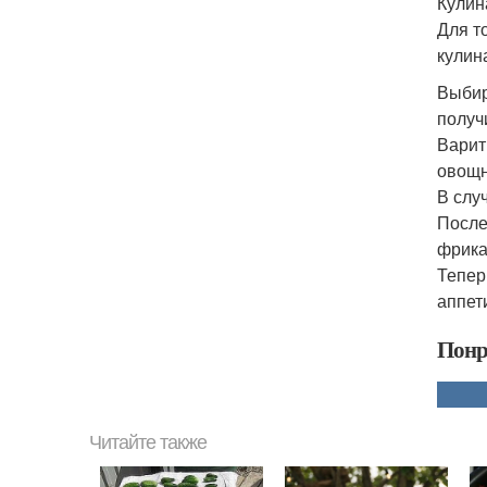
Кулин
Для т
кулин
Выбир
получ
Варит
овощн
В слу
После
фрика
Тепер
аппет
Понр
Читайте также