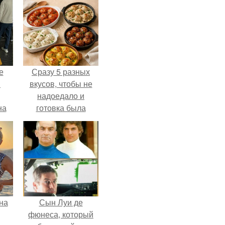
е
Сразу 5 разных
в
вкусов, чтобы не
надоедало и
на
готовка была
о
проще.
е.
на
Сын Луи де
фюнеса, который