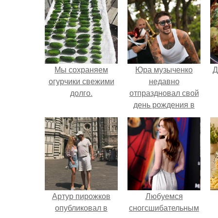
Мы сохраняем
Юра музыченко
Д
огурчики свежими
недавно
долго.
отпраздновал свой
день рождения в
кругу самых
близких и родных
людей.
Артур пирожков
Любуемся
опубликовал в
сногсшибательным