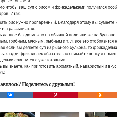
арные тонкости.
ого чтобы ваш суп с рисом и фрикадельками получился осо
аров. Итак.
ать рис нужно пропаренный. Благодаря этому вы сумеете и
ится рассыпчатая.
ь данное блюдо можно на обычной воде или же на бульоне.
ым, грибным, мясным, рыбным и т. л. все это отобразится н
чае если вы делаете суп из рыбного бульона, то фрикадель
 закладки фрикаделек обязательно снимайте пенку и поме
дельки слипнутся с уже готовыми.
ь вы знаете, как приготовить ароматный, наваристый и вку
ита!
авилось? Поделитесь с друзьями!