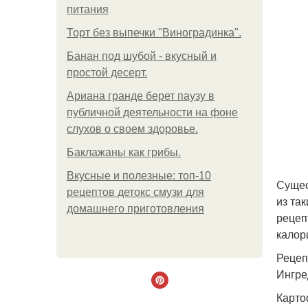
питания
Торт без выпечки "Виноградинка".
Банан под шубой - вкусный и
простой десерт.
Ариана гранде берет паузу в
публичной деятельности на фоне
слухов о своем здоровье.
Баклажаны как грибы.
Вкусные и полезные: топ-10
Сущес
рецептов детокс смузи для
из та
домашнего приготовления
рецеп
калор
Рецепт
Ингре
Картоф