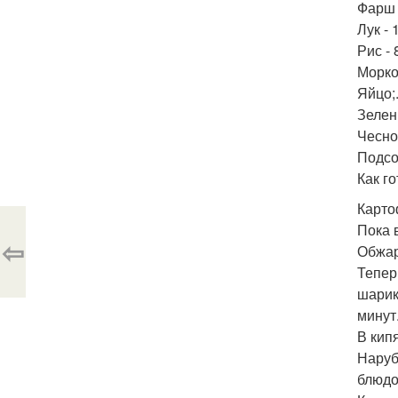
Фарш 
Лук - 1
Рис - 8
Морков
Яйцо;
Зелень
Чеснок
Подсо
Как го
Карто
Пока 
⇦
Обжар
Тепер
шарик
минут
В кип
Наруб
блюдо