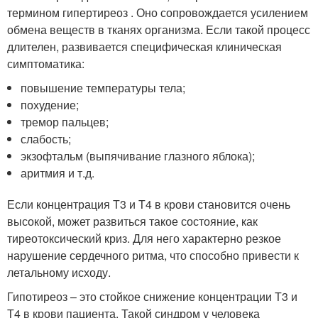
термином гипертиреоз . Оно сопровождается усилением
обмена веществ в тканях организма. Если такой процесс
длителен, развивается специфическая клиническая
симптоматика:
повышение температуры тела;
похудение;
тремор пальцев;
слабость;
экзофтальм (выпячивание глазного яблока);
аритмия и т.д.
Если концентрация Т3 и Т4 в крови становится очень
высокой, может развиться такое состояние, как
тиреотоксический криз. Для него характерно резкое
нарушение сердечного ритма, что способно привести к
летальному исходу.
Гипотиреоз – это стойкое снижение концентрации Т3 и
Т4 в крови пациента. Такой синдром у человека