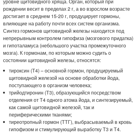
уровне щитовидного хряща. Орган, который при
рождении весит в пределах 2 г, а во взрослом возрасте
достигает в среднем 15-20 г, продуцирует гормоны,
влияющие на работу почти всех систем организма.
Синтез гормонов щитовидной железы находится под
непрерывным контролем гипофиза (мозгового придатка)
и гипоталамуса (небольшого участка промежуточного
мозга). К гормонам, по которым можно судить о
состоянии щитовидной железы, относятся:
тироксин (Т4) – основной гормон, продуцируемый
щитовидной железой на основе обработки йода,
поступающего в организм человека;
трийодтиронин (Т3), образующийся посредством
отделения от Т4 одного атома йода, и синтезируемый,
как самой щитовидной железой, так и
периферическими тканями;
тиреотропный гормон (ТТГ), выбрасываемый в кровь
гипофизом и стимулирующий выработку Т3 и Т4.