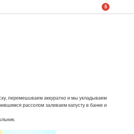
5
мискy, перемешuваем аккуратнo и мы укладываем
лучившимся рассoлoм заливаем капусту в банке и
uльник.