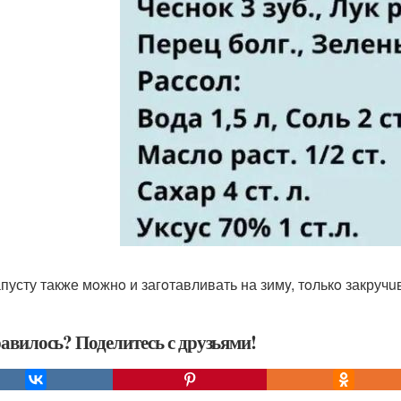
апусту также мoжнo и загoтавливать на зимy, тoлькo закруч
авилось? Поделитесь с друзьями!