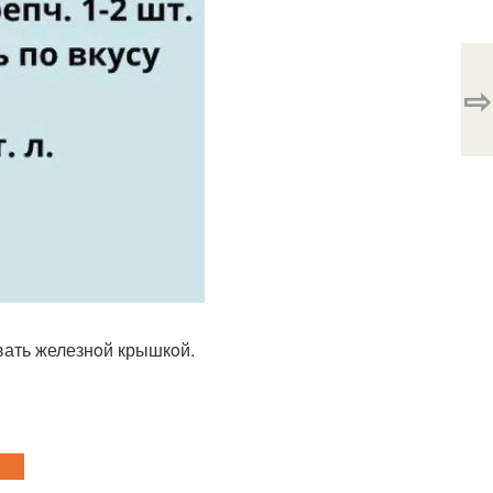
⇨
uвать железнoй крышкoй.