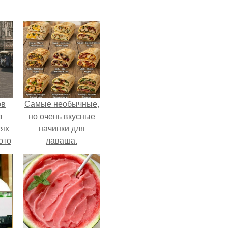
ов
Самые необычные,
в
но очень вкусные
тях
начинки для
ото
лаваша.
о
него
в