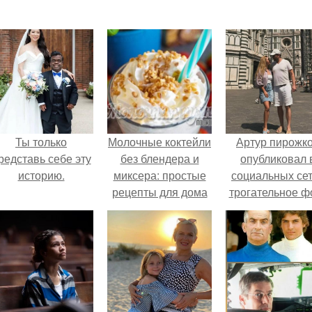
Ты только
Молочные коктейли
Артур пирожк
редставь себе эту
без блендера и
опубликовал 
историю.
миксера: простые
социальных се
рецепты для дома
трогательное ф
с супругой
Анжеликой,
сделанное в
время их недав
путешествия 
Италию.