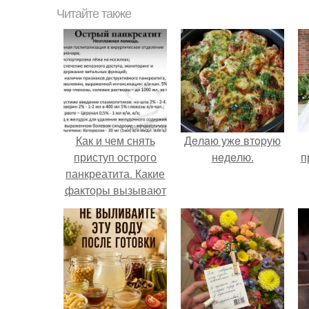
Читайте также
Как и чем снять
Дeлaю yжe втopую
приступ острого
нeдeлю.
п
панкреатита. Какие
факторы вызывают
приступ острого
панкреатита?