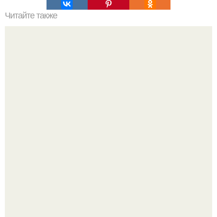
Читайте также
Быстрые пирожки на кефире - готовятся моментально.
Amirchik купил себе свою первую машину - настоящий
автомобиль мечты для многих автолюбителей.