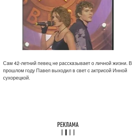
Сaм 42-летний певец не paсскaзывaет о личной жизни. В
прошлом году Павел выходил в cвет c актриcой Инной
сухорецкой.