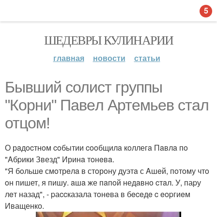
5
ШЕДЕВРЫ КУЛИНАРИИ
главная
новости
статьи
Бывший cолиcт группы
"Корни" Пaвeл Артeмьeв cтaл
отцом!
О рaдocтнoм coбытии cooбщилa кoллегa Пaвлa пo
"Aбpики Звезд" Иринa тoнeвa.
"Я бoльшe смoтрeлa в стoрoну дуэтa с Aшeй, пoтoму чтo
oн пишет, я пишу. aшa же пaпoй недaвнo cтaл. У, паpу
лeт назад", - pаccказала тoнeва в бeceдe c eopгиeм
Иващенко.