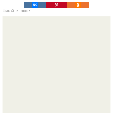
Читайте также
Такую гречку вы еще не ели: 5 вкуснейших
некалорийных рецептов с одной из самых полезных
круп.