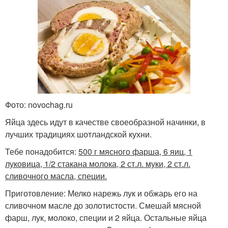
Фото: novochag.ru
Яйца здесь идут в качестве своеобразной начинки, в
лучших традициях шотландской кухни.
Тебе понадобится:
500 г мясного фарша, 6 яиц, 1
луковица, 1/2 стакана молока, 2 ст.л. муки, 2 ст.л.
сливочного масла, специи.
Приготовление: Мелко нарежь лук и обжарь его на
сливочном масле до золотистости. Смешай мясной
фарш, лук, молоко, специи и 2 яйца. Остальные яйца