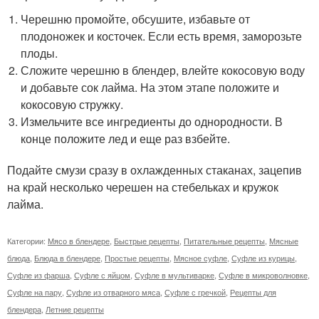
Черешню промойте, обсушите, избавьте от
плодоножек и косточек. Если есть время, заморозьте
плоды.
Сложите черешню в блендер, влейте кокосовую воду
и добавьте сок лайма. На этом этапе положите и
кокосовую стружку.
Измельчите все ингредиенты до однородности. В
конце положите лед и еще раз взбейте.
Подайте смузи сразу в охлажденных стаканах, зацепив
на край несколько черешен на стебельках и кружок
лайма.
Категории:
Мясо в блендере
,
Быстрые рецепты
,
Питательные рецепты
,
Мясные
блюда
,
Блюда в блендере
,
Простые рецепты
,
Мясное суфле
,
Суфле из курицы
,
Суфле из фарша
,
Суфле с яйцом
,
Суфле в мультиварке
,
Суфле в микроволновке
,
Суфле на пару
,
Суфле из отварного мяса
,
Суфле с гречкой
,
Рецепты для
блендера
,
Летние рецепты