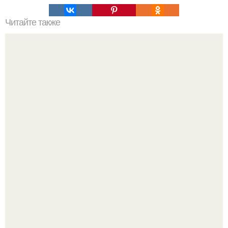
Читайте также
Мясо по французски из фарша на сковороде.
Варенье - пятиминутка в 1 прием из любого вида ягод:
никакой длительной варки, все витамины на месте!