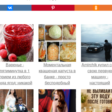
Варенье -
Моментальная
Amirchik купил 
пятиминутка в 1
квашеная капуста в
свою первую
прием из любого
банке - просто
машину -
ида ягод: никакой
бесподобный
настоящий
лительной варки,
рецепт!
автомобиль ме
все витамины на
для многих
месте!
автолюбителе