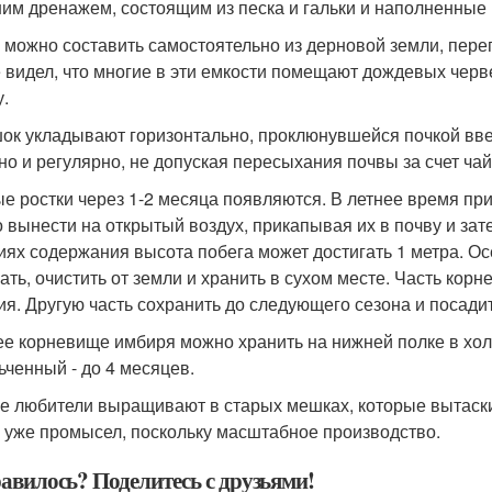
им дренажем, состоящим из песка и гальки и наполненные
 можно составить самостоятельно из дерновой земли, перегн
 видел, что многие в эти емкости помещают дождевых черв
у.
ок укладывают горизонтально, проклюнувшейся почкой вве
но и регулярно, не допуская пересыхания почвы за счет чай
е ростки через 1-2 месяца появляются. В летнее время пр
 вынести на открытый воздух, прикапывая их в почву и зат
иях содержания высота побега может достигать 1 метра. Ос
ать, очистить от земли и хранить в сухом месте. Часть корн
ия. Другую часть сохранить до следующего сезона и посади
е корневище имбиря можно хранить на нижней полке в хол
ьченный - до 4 месяцев.
е любители выращивают в старых мешках, которые вытаски
о уже промысел, поскольку масштабное производство.
авилось? Поделитесь с друзьями!