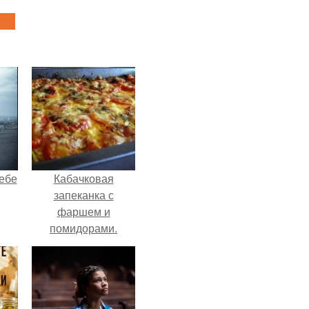
себе
Кабачковая
запеканка с
фаршем и
помидорами.
чты
й.