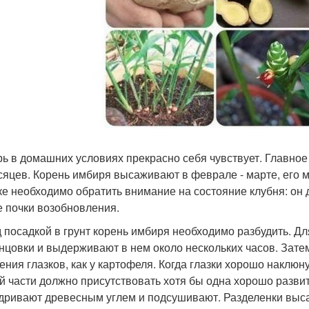
ь в домашних условиях прекрасно себя чувствует. Главное з
сяцев. Корень имбиря высаживают в феврале - марте, его 
ке необходимо обратить внимание на состояние клубня: он 
 почки возобновления.
 посадкой в грунт корень имбиря необходимо разбудить. Дл
нцовки и выдерживают в нем около нескольких часов. Зат
ения глазков, как у картофеля. Когда глазки хорошо наклюн
й части должно присутствовать хотя бы одна хорошо разви
дривают древесным углем и подсушивают. Разделенки выса