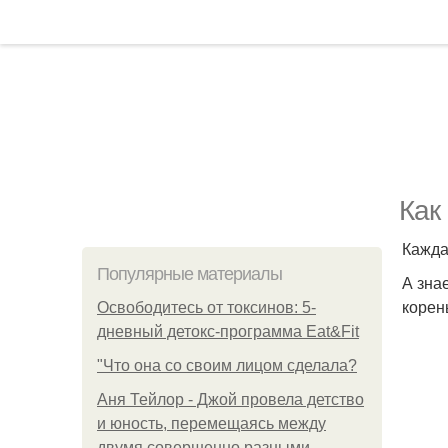
Как
Кажда
Популярные материалы
А зна
корен
Освободитесь от токсинов: 5-
дневный детокс-программа Eat&Fit
"Что она со своим лицом сделала?
Аня Тейлор - Джой провела детство
и юность, перемещаясь между
двумя совершенно разными