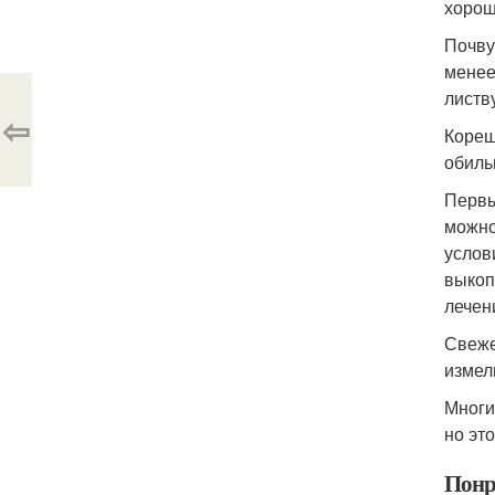
хорош
Почву
менее
листв
⇦
Кореш
обиль
Первы
можно
услов
выкоп
лечен
Свеже
измел
Многи
но эт
Понр