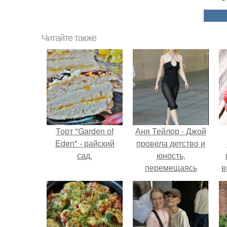
Читайте также
Торт "Garden of
Аня Тейлор - Джой
Eden" - райский
провела детство и
сад.
юность,
перемещаясь
в
между двумя
д
совершенно
разными
культурами -