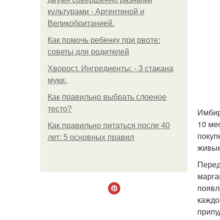
культурами - Аргентиной и
Великобританией.
Как помочь ребенку при рвоте:
советы для родителей
Хворост. Ингредиенты: - 3 стакана
муки.
Как правильно выбрать слоеное
тесто?
Имбир
10 ме
Как правильно питаться после 40
покуп
лет: 5 основных правил
живые
Перед
марга
появл
каждо
припу