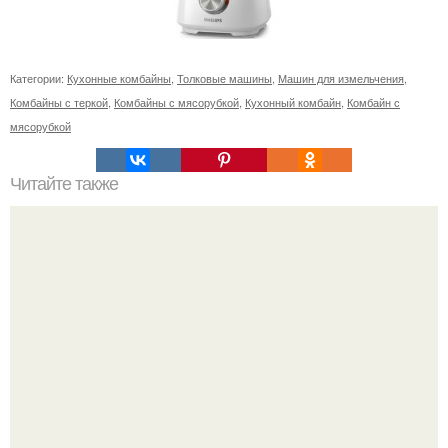
Категории:
Кухонные комбайны
,
Толковые машины
,
Машин для измельчения
,
Комбайны с теркой
,
Комбайны с мясорубкой
,
Кухонный комбайн
,
Комбайн с
мясорубкой
Читайте также
Тыквенный пирог. Мы открываем сезон тыквенных блюд!