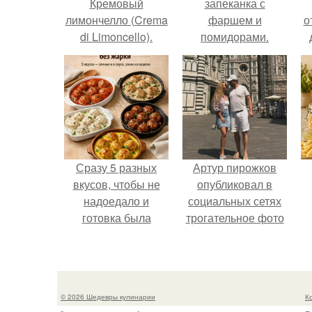
Кремовый
запеканка с
лимончелло (Crema
фаршем и
о
di Limoncello).
помидорами.
Сразу 5 разных
Артур пирожков
вкусов, чтобы не
опубликовал в
надоедало и
социальных сетях
готовка была
трогательное фото
проще.
с супругой
Анжеликой,
сделанное во
время их недавнего
© 2026 Шедевры кулинарии
К
путешествия в