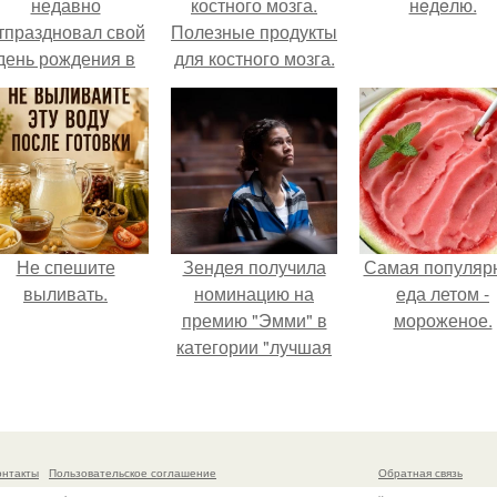
недавно
костного мозга.
нeдeлю.
тпраздновал свой
Полезные продукты
день рождения в
для костного мозга.
кругу самых
близких и родных
людей.
Не спешите
Зендея получила
Самая популяр
выливать.
номинацию на
еда летом -
премию "Эмми" в
мороженое.
категории "лучшая
актриса в
драматическом
сериале" за третий
сезон "эйфории".
онтакты
Пользовательское соглашение
Обратная связь