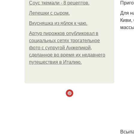
Приго
Соус ткемали - 8 рецептов.
Для н
Лепешки с сыром.
Киви,
Вкусняшка из яблок к чаю.
массы
Артур пирожков опубликовал в
социальных сетях трогательное
фото с супругой Анжеликой,
сделанное во время их недавнего
путешествия в Италию.
Всыпа