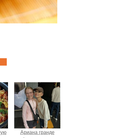
pую
Ариана гранде