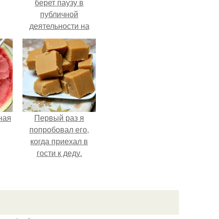
берет паузу в
публичной
деятельности на
фоне слухов о
своем здоровье.
ная
Первый раз я
попробовал его,
когда приехал в
гости к деду.