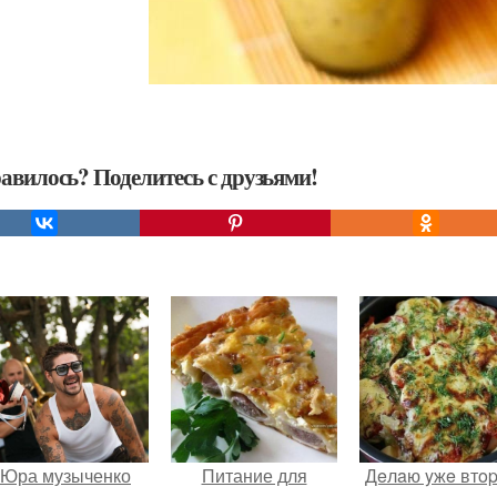
авилось? Поделитесь с друзьями!
Юра музыченко
Питание для
Дeлaю yжe втo