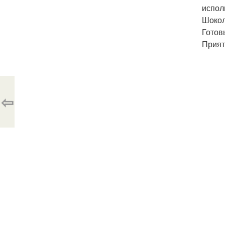
испол
Шокол
Готов
Прият
⇦