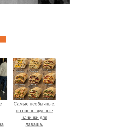
е
Самые необычные,
в
но очень вкусные
начинки для
на
лаваша.