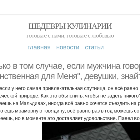
ШЕДЕВРЫ КУЛИНАРИИ
готовьте с нами, готовьте с любовью
главная
новости
статьи
ько в том случае, если мужчина гово
нственная для Меня", девушки, знайт
если у него самая привлекательная спутница, он всё равно 
еческой природе. Как это объяснить, чтобы не задеть никог
аешь на Мальдивах, иногда всё равно хочется съездить на р
о ешь мраморную говядину, всё равно раз в год можешь сор
еешь, но в моменте это доставляет удовольствие. Павел в