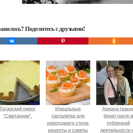
авилось? Поделитесь с друзьями!
Татарский пирог
Идеальные
Ариана гранд
"Сметанник".
тарталетки для
берет паузу 
новогоднего стола:
публичной
рецепты и советы
деятельности 