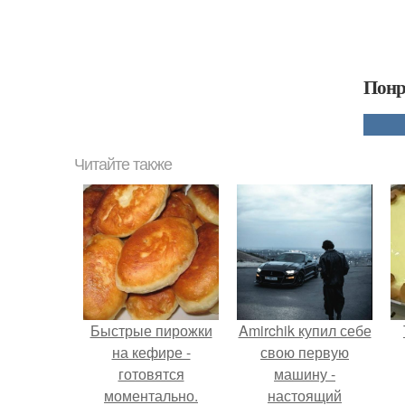
Понр
Читайте также
Быстрые пирожки
Amirchik купил себе
на кефире -
свою первую
готовятся
машину -
моментально.
настоящий