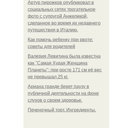
Артур пирожков опубликовал в
социальных сетях трогательное
фото с супругой Анжеликой,
сделанное во время их недавнего
путешествия в Италию.
Как помочь ребенку при рвоте:
советы для родителей
Валерия Левитина была известна
как "Самая Худая Женщина
Планеты": при росте 171 см её вес
не превышал 25 кг.
Ариана гранде берет паузу в
публичной деятельности на фоне
слухов о своем здоровье.
Печеночный торт. Ингредиенты.