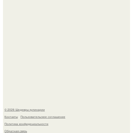
Сын Луи де фюнеса, который выбрал свой путь.
Самая популярная еда летом - мороженое.
© 2026 Шедевры кулинарии
Контакты
Пользовательское соглашение
Политика конфидециальности
Обратная связь