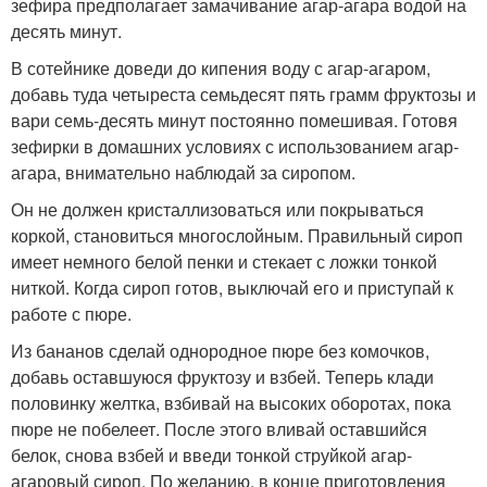
зефира предполагает замачивание агар-агара водой на
десять минут.
В сотейнике доведи до кипения воду с агар-агаром,
добавь туда четыреста семьдесят пять грамм фруктозы и
вари семь-десять минут постоянно помешивая. Готовя
зефирки в домашних условиях с использованием агар-
агара, внимательно наблюдай за сиропом.
Он не должен кристаллизоваться или покрываться
коркой, становиться многослойным. Правильный сироп
имеет немного белой пенки и стекает с ложки тонкой
ниткой. Когда сироп готов, выключай его и приступай к
работе с пюре.
Из бананов сделай однородное пюре без комочков,
добавь оставшуюся фруктозу и взбей. Теперь клади
половинку желтка, взбивай на высоких оборотах, пока
пюре не побелеет. После этого вливай оставшийся
белок, снова взбей и введи тонкой струйкой агар-
агаровый сироп. По желанию, в конце приготовления