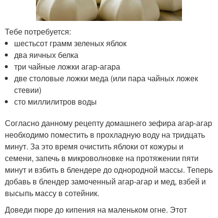
Тебе потребуется:
шестьсот грамм зеленых яблок
два яичных белка
три чайные ложки агар-агара
две столовые ложки меда (или пара чайных ложек
стевии)
сто миллилитров воды
Согласно данному рецепту домашнего зефира агар-агар
необходимо поместить в прохладную воду на тридцать
минут. За это время очистить яблоки от кожуры и
семени, запечь в микроволновке на протяжении пяти
минут и взбить в блендере до однородной массы. Теперь
добавь в блендер замоченный агар-агар и мед, взбей и
высыпь массу в сотейник.
Доведи пюре до кипения на маленьком огне. Этот