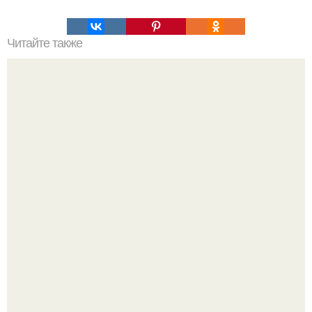
Читайте также
Рулет куриный. Невероятно вкусный куриный рулет,
вместо опостылой покупной колбасы!