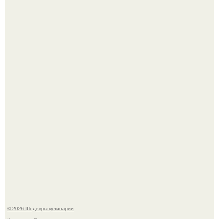
Не спешите выливать.
Мария порошина показала повзрослевшую дочь.
© 2026 Шедевры кулинарии