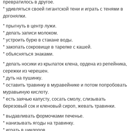
превратилось в другое.
* удивляться своей гигантской тени и играть с тенями в
догонялки.
* прыгнуть в центр лужи.
* делать записи молоком.
* устроить бурю в стакане воды.
* закопать сокровище в тарелке с кашей.
* объясняться знаками.
* делать носики из крылаток клена, ордена из репейника,
сережки из черешен.
* дуть на пушинку.
* оставить травинку в муравейнике и потом попробовать
муравьиную кислоту.
* есть заячью капусту, сосать смолу, слизывать
березовый сок и кленовый сироп, жевать травинки.
* выдавливать формочками печенье.
* нанизывать ягоды на травинку.
* играть в циклопов.