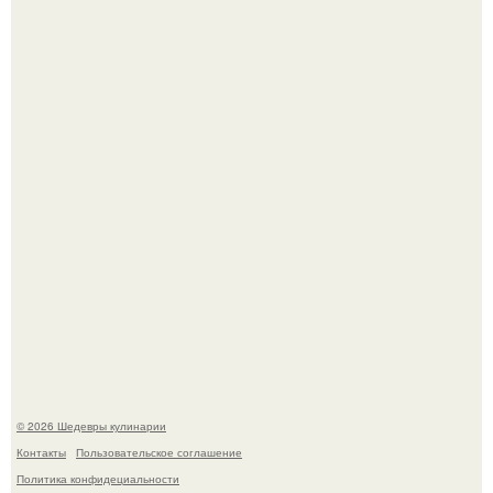
Лето - лучшее время для сочных овощей, свежей зелени
и салатов, которые готовятся буквально за несколько
минут.
Этот рецепт с первого раза даже у новичков получается.
© 2026 Шедевры кулинарии
Контакты
Пользовательское соглашение
Политика конфидециальности