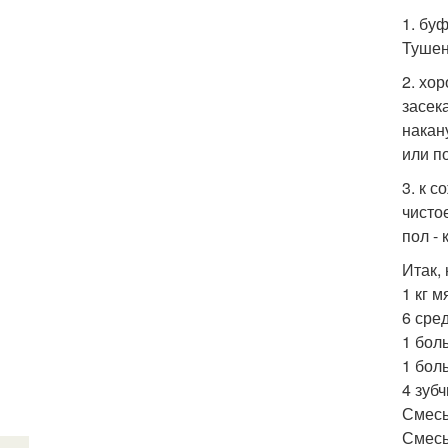
1. бу
Тушен
2. хо
засек
накану
или п
3. к 
чисто
пол - 
Итак,
1 кг 
6 сре
1 бол
1 бол
4 зубч
Смесь
Смесь