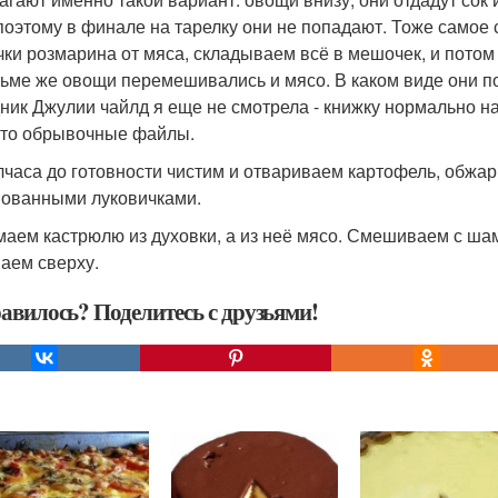
 поэтому в финале на тарелку они не попадают. Тоже самое
чки розмарина от мяса, складываем всё в мешочек, и пото
ьме же овощи перемешивались и мясо. В каком виде они по
ник Джулии чайлд я еще не смотрела - книжку нормально на
-то обрывочные файлы.
лчаса до готовности чистим и отвариваем картофель, обж
ованными луковичками.
аем кастрюлю из духовки, а из неё мясо. Смешиваем с шам
аем сверху.
авилось? Поделитесь с друзьями!