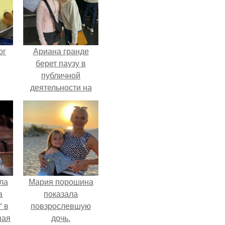
ог
Ариана гранде
берет паузу в
публичной
деятельности на
фоне слухов о
своем здоровье.
ла
Мария порошина
а
показала
 в
повзрослевшую
шая
дочь.