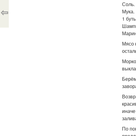
Соль.
⇦
Мука.
1 бут
Шампи
Марин
Мясо 
остал
Морко
выкла
Берём
завор
Возвр
краси
иначе
залив
По по
предл