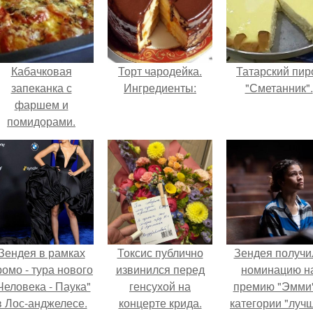
Кабачковая
Торт чародейка.
Татарский пир
запеканка с
Ингредиенты:
"Сметанник".
фаршем и
помидорами.
Зендея в рамках
Токсис публично
Зендея получи
ромо - тура нового
извинился перед
номинацию н
Человека - Паука"
генсухой на
премию "Эмми"
в Лос-анджелесе.
концерте крида.
категории "луч