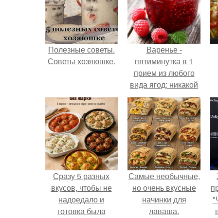
Полезные советы.
Варенье -
Советы хозяюшке.
пятиминутка в 1
прием из любого
вида ягод: никакой
длительной варки,
все витамины на
месте!
Сразу 5 разных
Самые необычные,
вкусов, чтобы не
но очень вкусные
п
надоедало и
начинки для
"
готовка была
лаваша.