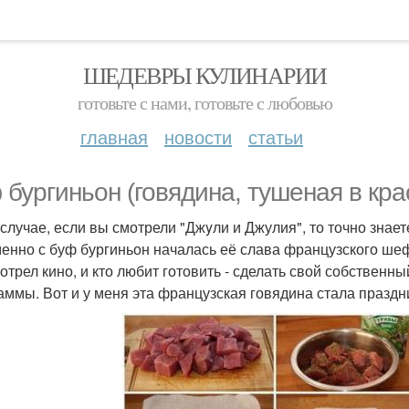
ШЕДЕВРЫ КУЛИНАРИИ
готовьте с нами, готовьте с любовью
главная
новости
статьи
 бургиньон (говядина, тушеная в кра
 случае, если вы смотрели "Джyли и Джулия", то точно знает
менно с буф бургиньон началась её слава французского шеф
мотрел кино, и кто любит готовить - сделать свой собствен
аммы. Вот и у меня эта французская говядина стала празд