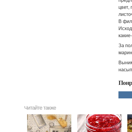
цвет,
листо
В фил
Исход
какие
За по
марин
Выним
насып
Понр
Читайте также