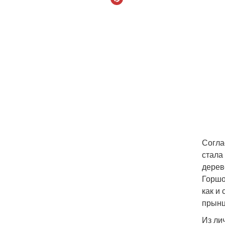
Согла
стала
дерев
Горшо
как и
прынц
Из ли