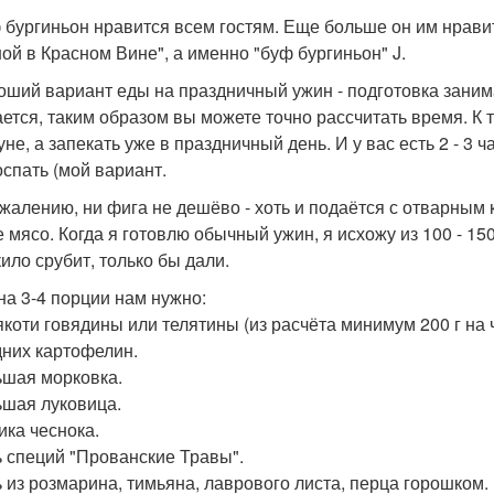
ф бургиньон нравится всем гостям. Еще больше он им нрави
ой в Красном Вине", а именно "буф бургиньон" J.
роший вариант еды на праздничный ужин - подготовка занима
ается, таким образом вы можете точно рассчитать время. К 
не, а запекать уже в праздничный день. И у вас есть 2 - 3 
оспать (мой вариант.
сожалению, ни фига не дешёво - хоть и подаётся с отварны
е мясо. Когда я готовлю обычный ужин, я исхожу из 100 - 15
кило срубит, только бы дали.
 на 3-4 порции нам нужно:
мякоти говядины или телятины (из расчёта минимум 200 г на 
дних картофелин.
ьшая морковка.
ьшая луковица.
ика чеснока.
 специй "Прованские Травы".
 из розмарина, тимьяна, лаврового листа, перца горошком.