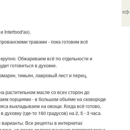
⇨
Interfood'ах).
прованскими травами - пока готовим всё
 крупно. Обжариваем всё по отдельности и
дет готовиться в духовке.
змарин, тимьян, лавровый лист и перец,
на растительном масле со всех сторон до
иваем порциями - в большом объёме на сковороде
мяса выкладываем на овощи. Когда всё готово,
уховку (где-то 160 градусов) на 2, 5 - 3 часа.
 варианты. Все рецепты в интернетах
и вкус, но после долгого тушения потеряют вид и