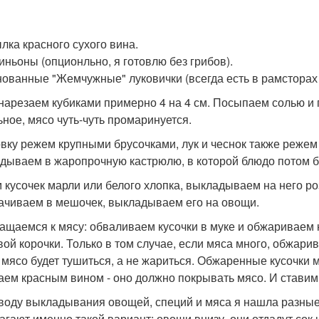
ылка красного сухого вина.
ньоны (опционльно, я готовлю без грибов).
ованные "Жемчужные" луковички (всегда есть в рамсторах и 
нарезаем кубиками примерно 4 на 4 см. Посыпаем солью и 
ьное, мясо чуть-чуть промаринуется.
вку режем крупными брусочками, лук и чеснок также режем
дываем в жаропрочную кастрюлю, в которой блюдо потом бу
 кусочек марли или белого хлопка, выкладываем на него ро
ачиваем в мешочек, выкладываем его на овощи.
ащаемся к мясу: обваливаем кусочки в муке и обжариваем 
вой корочки. Только в том случае, если мяса много, обжар
 мясо будет тушиться, а не жариться. Обжаренные кусочки 
аем красным вином - оно должно покрывать мясо. И ставим в д
воду выкладывания овощей, специй и мяса я нашла разные
агают именно такой вариант: овощи внизу, они отдадут сок 