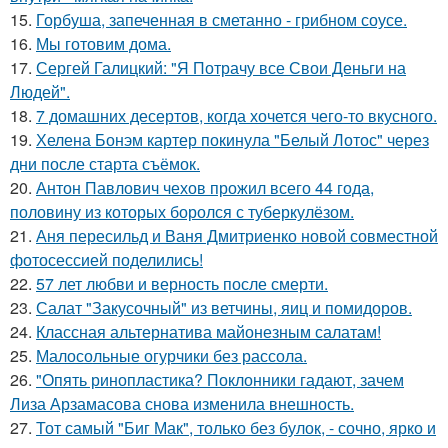
15.
Горбуша, запеченная в сметанно - грибном соусе.
16.
Мы готовим дома.
17.
Сергей Галицкий: "Я Потрачу все Свои Деньги на
Людей".
18.
7 домашних десертов, когда хочется чего-то вкусного.
19.
Хелена Бонэм картер покинула "Белый Лотос" через
дни после старта съёмок.
20.
Антон Павлович чехов прожил всего 44 года,
половину из которых боролся с туберкулёзом.
21.
Аня пересильд и Ваня Дмитриенко новой совместной
фотосессией поделились!
22.
57 лет любви и верность после смерти.
23.
Салат "Закусочный" из ветчины, яиц и помидоров.
24.
Классная альтернатива майонезным салатам!
25.
Малосольные огурчики без рассола.
26.
"Опять ринопластика? Поклонники гадают, зачем
Лиза Арзамасова снова изменила внешность.
27.
Тот самый "Биг Мак", только без булок, - сочно, ярко и