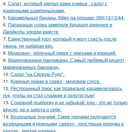
4.
Салат, который уделал даже оливье - салат с
жаренными шампиньонами.
5.
Карамельные бананы. Кбжу на порцию: 350/13/13/44.
6.
Папарацци снова заметили Кендалл дженнер и
Джейкоба элорди вместе.
7.
Единственный торт, который я могу съесть после
ужина, не набирая вес.
8.
Морковно - яблочный пирог с орехами и корицей.
9.
Маринованные баклажаны. Самый любимый рецепт
маринованных баклажан.
10.
Салат "на Скорую Руку".
11.
Куриные ножки в соево - медовом соусе.
12.
Ресторанный трюк: как правильно карамелизовать
лук, чтобы он стал сладким и золотистым!
13.
Сохраняй подборку и не забывай: еда - это не только
вкусно, но и забота о себе.
14.
Воздушные пончики. Такие пончики получаются
воздушными и нежными, сверху - хрустящая корочка а
внутри - мягкая начинка.