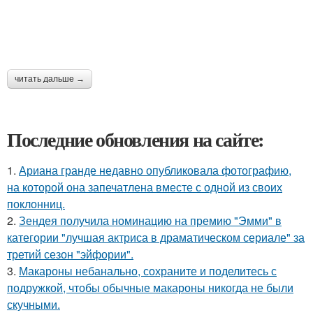
читать дальше →
Последние обновления на сайте:
1.
Ариана гранде недавно опубликовала фотографию,
на которой она запечатлена вместе с одной из своих
поклонниц.
2.
Зендея получила номинацию на премию "Эмми" в
категории "лучшая актриса в драматическом сериале" за
третий сезон "эйфории".
3.
Макароны небанально, сохраните и поделитесь с
подружкой, чтобы обычные макароны никогда не были
скучными.