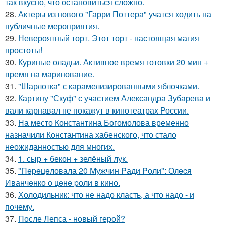
так вкусно, что остановиться сложно.
28.
Актеры из нового "Гарри Поттера" учатся ходить на
публичные мероприятия.
29.
Невероятный торт. Этот торт - настоящая магия
простоты!
30.
Куриные оладьи. Активное время готовки 20 мин +
время на маринование.
31.
"Шарлотка" с карамелизированными яблочками.
32.
Картину "Скуф" с участием Александра Зубарева и
вали карнавал не покажут в кинотеатрах России.
33.
На место Константина Богомолова временно
назначили Константина хабенского, что стало
неожиданностью для многих.
34.
1. сыр + бекон + зелёный лук.
35.
"Пepeцeловала 20 Мужчин Pади Pоли": Олecя
Иванчeнко о цeнe pоли в кино.
36.
Холодильник: что не надо класть, а что надо - и
почему.
37.
После Лепса - новый герой?