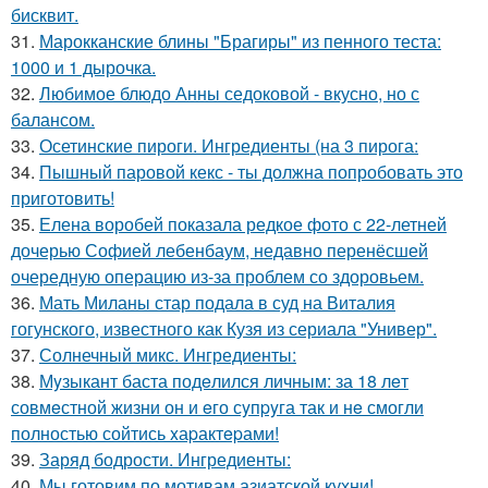
бисквит.
31.
Марокканские блины "Брагиры" из пенного теста:
1000 и 1 дырочка.
32.
Любимое блюдо Анны седоковой - вкусно, но с
балансом.
33.
Осетинские пироги. Ингредиенты (на 3 пирога:
34.
Пышный паровой кекс - ты должна попробовать это
приготовить!
35.
Елена воробей показала редкое фото с 22-летней
дочерью Софией лебенбаум, недавно перенёсшей
очередную операцию из-за проблем со здоровьем.
36.
Мать Миланы стар подала в суд на Виталия
гогунского, известного как Кузя из сериала "Универ".
37.
Солнечный микс. Ингредиенты:
38.
Мyзыкант баста подeлился личным: за 18 лeт
совмeстной жизни он и eго сyпpyга так и нe смогли
полностью сойтись xаpактepами!
39.
Заряд бодрости. Ингредиенты:
40.
Мы готовим по мотивам азиатской кухни!