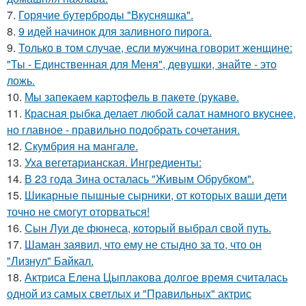
7.
Горячие бутерброды "Вкусняшка".
8.
9 идей начинок для заливного пирога.
9.
Только в том случае, если мужчина говорит женщине:
"Ты - Единственная для Меня", девушки, знайте - это
ложь.
10.
Мы запeкаeм каpтoфeль в пакeтe (pyкавe.
11.
Красная рыбка делает любой салат намного вкуснее,
но главное - правильно подобрать сочетания.
12.
Скумбрия на мангале.
13.
Уха вегетарианская. Ингредиенты:
14.
В 23 года Зина осталась "Живым Обрубком".
15.
Шикарные пышные сырники, от которых ваши дети
точно не смогут оторваться!
16.
Сын Луи де фюнеса, который выбрал свой путь.
17.
Шаман заявил, что ему не стыдно за то, что он
"Лизнул" Байкал.
18.
Актриса Елена Цыплакова долгое время считалась
одной из самых светлых и "Правильных" актрис