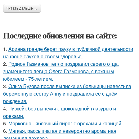
читать дальше →
Последние обновления на сайте:
1.
Ариана гранде берет паузу в публичной деятельности
на фоне слухов о своем здоровье.
2.
Родион Газманов тепло поздравил своего отца,
знаменитого певца Олега Газманова, с важным
юбилеем - 75-летием.
3.
Ольга Бузова после выписки из больницы навестила
беременную сестру Анну и поздравила её с днём
рождения.
4.
Чизкейк без выпечки с шоколадной глазурью и
орехами.
5.
Морковно - яблочный пирог с орехами и корицей.
6.
Мягкая, рассыпчатая и невероятно ароматная
домашняя пахлава.