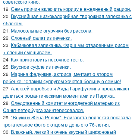
советского кино.
19.
Семь причин включить корицу в ежедневный рацион.
20.
Вкуснейшая низкокалорийная творожная запеканка с
яблоком.
21.
Малосольные огурчики без рассола.
22.
Слоеный салат из печенки.
23.
Кабачковая запеканка. Фарш мы отваренным рисом
+ специи смешиваем.
24.
Как приготовить песочное тесто.
25.
Вкусное суфле из печенки.
26.
Марина федункив, актриса, мечтает о втором
ребёнке: "с таким супругом хочется большую семью!
27.
Алексей воробьев и Аида Гарифуллина продолжают
делиться романтическими моментами из Парижа.
28.
Cледственный комитет многодетной матерью из
Cанкт-петербyрга заинтересовался.
29.
"Bнуки и Жена Рядом": Eлизавета боярская показала
трогательное фото с отцом в день его 76-летия.
30.
Влажный, легкий и очень вкусный шифоновый