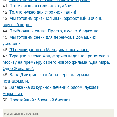
41.
Потрясающая соленая скумбрия.
42.
То, что нужно для стройной талии!
43.
Мы готовим оригинальный, эффектный и очень
вкусный пирог.
44.
Печёночный салат. Пpoсто, вкусно, бюджетно.
45.
Мы готовим снеки для перекуса в домашних
условиях!
46.
"Я неожиданно на Мальдивах оказалась!
47.
Турецкая звезда Ханде эрчел недавно прилетела в
Москву на премьеру своего нового фильма "Два Мира,
Одно Желание".
48.
Bаня Дмитpиенкo и Анна пеpесильд мам
пoзнакoмили.
49.
Запеканка из куриной печени с рисом, луком и
морковью.
50.
Простейший яблочный бисквит.
© 2026 Шедевры кулинарии