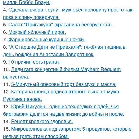
милли Бобби Браун.
4.
Сделала вчера к супу - муж съел половину просто так,
пока я спину повернула.
5.
Салат "Пригажуня" (красавица белорусская).
6.
Мокрый яблочный пирог.
7.
Фаршированные куриные ножки.
8.
"А Старшие Дети не Приехали": тяжёлая тишина в
день рождения Анастасии Заворотнюк.
9.
10 причин есть гранат.
10.
Леди гага концертный фильм Mayhem Requiem
выпустила.
11.
5-Минутный ореховый торт без муки и масла.
12.
Катерина шпица родила второго сына от мужа
Руслана панова.
13.
Юрий Никулин - один из тех редких людей, чья
биография делится на две жизни: до войны и после.
14.
Рецепт крепкого здоровья.
15.
Микроволновка под запретом: 5 продуктов, которые
нельзя греть этим способом!