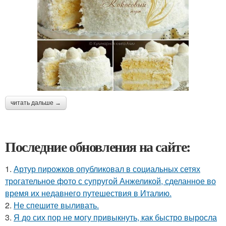
читать дальше →
Последние обновления на сайте:
1.
Артур пирожков опубликовал в социальных сетях
трогательное фото с супругой Анжеликой, сделанное во
время их недавнего путешествия в Италию.
2.
Не спешите выливать.
3.
Я до сих пор не могу привыкнуть, как быстро выросла