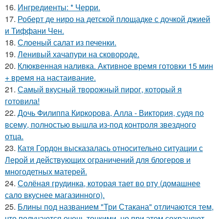
16.
Ингредиенты: * Черри.
17.
Роберт де ниро на детской площадке с дочкой джией
и Тиффани Чен.
18.
Слоеный салат из печенки.
19.
Ленивый хачапури на сковороде.
20.
Клюквенная наливка. Активное время готовки 15 мин
+ время на настаивание.
21.
Самый вкусный творожный пирог, который я
готовила!
22.
Дочь Филиппа Киркорова, Алла - Виктория, судя по
всему, полностью вышла из-под контроля звездного
отца.
23.
Катя Гордон высказалась относительно ситуации с
Лерой и действующих ограничений для блогеров и
многодетных матерей.
24.
Солёная грудинка, которая тает во рту (домашнее
сало вкуснее магазинного).
25.
Блины под названием "Три Стакана" отличаются тем,
что получаются очень тонкими, но при этом сохраняют