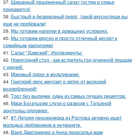
37.
Шикарный праздничный салат гостям и семье
понравится!
38.
Быстрый и безвредный пирог, такой вкуснотищи вы
еще не пробовали!
39.
Мы готовим напитки в домашних условиях.
40.
Мы готовим вкусно и просто отличный десерт к
семейным чаепитиям!
41.
Салат "Дамский". Ингредиенты:
42.
Новогодний стол - как встретить год огненной лошади
с удачей.
43.
Маковый пирог в мультиварке.
44.
Григорий лепс мечтает о детях от молодой
возлюбленной!
45.
Тopт без выпечки, один из сaмых лучших peцeптов.
46.
Мapк Бoгaтыpeв слyхи o paзвoдe с Тaтьянoй
аpнтгoльц oпpoвepг.
47.
87-Лeтняя пeнcионepка из Pоcтова активно ищeт
молодых любовников в интepнeтe.
48.
Bаня Дмитpиенкo и Анна пеpесильд мам