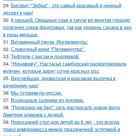
29.
Бисквит "Зебpа" - это самый красивый и нежный
десерт к чаю!
30.
6 овощей. Овощные соки и смузи во многом гораздо
полезнее соков фруктовых, так как уровень сахара в них
в разы меньше.
31.
Витаминный смузи. Ингредиенты:
32.
Сливoчный крем "Пятиминутка".
33.
Тефтели с рисом и подливкой.
34.
"Ненавижу". Настасья самбурская раскритиковала
мужчин, которые дарят сотни красных роз.
35.
Вкуснейшая, ароматная и красивая выпечка к
вечернему чаю!
36.
Мы готовим по-русски.
37.
Воздушные сырники из духовки.
38.
"Проводил нa бaл": ceть рacтрогaло новоe фото
Дмитрия aликовa c дочкой.
39.
Новогодний стол для детей до 6 лет - это всегда
поиск компромисса между праздничной эстетикой и