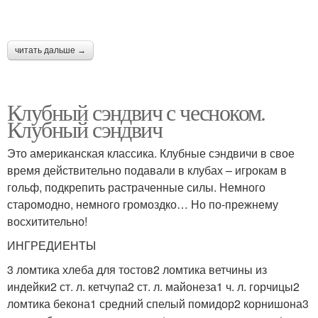
читать дальше →
Клубный сэндвич с чесноком.
Клубный сэндвич
Это американская классика. Клубные сэндвичи в свое
время действительно подавали в клубах – игрокам в
гольф, подкрепить растраченные силы. Немного
старомодно, немного громоздко… Но по-прежнему
восхитительно!
ИНГРЕДИЕНТЫ
3 ломтика хлеба для тостов2 ломтика ветчины из
индейки2 ст. л. кетчупа2 ст. л. майонеза1 ч. л. горчицы2
ломтика бекона1 средний спелый помидор2 корнишона3