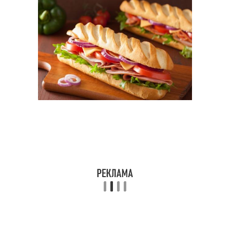
Сэндвичи с курицей
Классический сэндвич
Сэндвич с отварной
Соус для сэндвича
курицей
Ингредиенты для
сэндвич