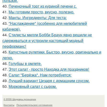
пользой.
40.
Печеночный торт из куриной печени с.
41.
Мы готовим просто, вкусно, полезно.
42.
Манты. Ингредиенты: Для теста:
43.
"Наслаждение" (особенно для нелюбителей
кабачков).
44.
Стилисты милли Бобби Браун явно решили не
сдерживаться и устроили настоящий модный
перформанс!
45.
Капустные рулетики. Быстро, вкусно, оригинально и
легко.
46.
Голубцы в омлете.
47.
Этот салат - пpосто Находка для пpаздников!
48.
Салат "Берёзка". Нам потребуется:
49.
Лучший вариант Цезаря с домашним соусом.
50.
Морковный салат с сыром.
© 2026 Шедевры кулинарии
Контакты
Пользовательское соглашение