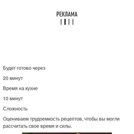
Сэндвичи с арахисовой
Легендарный сэндвич
пастой
Американский сэндвич
Хлеб для сэндвичей
Будет готово через
Горячий сэндвич
Сэндвич с ветчиной
20 минут
Время на кухне
10 минут
Клаб-сэндвич с курицей
Сендвич с курицей
Сложность
Оцениваем трудоемкость рецептов, чтобы вы могли
рассчитать свое время и силы.