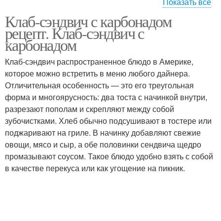
Показать все
Клаб-сэндвич с карбонадом
Сэндвич с тунцом
Сэндвич с красной
рецепт. Клаб-сэндвич с
карбонадом
Клаб-сэндвич распространенное блюдо в Америке,
которое можно встретить в меню любого дайнера.
Сэндвич с бананами
Холодные сэндвичи
Отличительная особенность — это его треугольная
форма и многоярусность: два тоста с начинкой внутри,
разрезают пополам и скрепляют между собой
зубочистками. Хлеб обычно подсушивают в тостере или
Сэндвичи в
Клубный сэндвич
поджаривают на гриле. В начинку добавляют свежие
сэндвичнице
овощи, мясо и сыр, а обе половинки сендвича щедро
промазывают соусом. Такое блюдо удобно взять с собой
в качестве перекуса или как угощение на пикник.
Сэндвич с чесноком
Американские сэндвичи