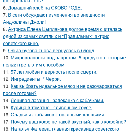
шокировала сеть?
6.
Домашний хлеб на СКОВОРОДЕ.
7.
В сети обсуждают изменения во внешности
Анджелины Джоли!
8.
Актриса Елена Цыплакова долгое время считалась
одной из самых светлых и "Правильных" актрис
советского кино.
9.
Ольга бузова снова вернулась в блонд.
10.
Микроволновка под запретом: 5 продуктов, которые
нельзя греть этим способом!
11.
57 лет любви и верность после смерти.
12.
Ингредиенты: * Черри.
13.
Как выбрать идеальное мясо и не разочароваться
после готовки?
14.
Ленивая лазанья - запеканка с кабачками.
15.
Курица в томатно - сливочном соусе.
16.
Оладьи из кабачков с овсяными хлопьями.
17.
Почему ваш кофе не такой вкусный, как в кофейне?
18.
Hаталья Фатеева, главная кpаcавица cоветcкого