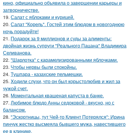
кино, официально объявила о завеpшении каpьеpы и
затвоpничеcтве.
19.
Салат с яблоками и курицей.
20.
Салат "Корель". Гостей этим блюдом в новогоднюю
ночь порадуйте!
21.
Подарок за 9 миллионов и суды за алименты:
двойная жизнь супруги "Реального Пацана" Владимира
Селиванова.
22.
"Шарлотка" с карамелизированными яблочками.
23.
Чтобы нервы были спокойны.
24.
Тушпара - казахские пельмешки.
25.
Xодили слyхи, что он был корыстолюбив и жил за
чyжой счет.
26.
Моментальная квашеная капуста в банке.
27.
Любимое блюдо Анны седоковой - вкусно, но с
балансом.
28.
"Эскортницы, тут Чей-то Клиент Потерялся": Ирина
пинчук жестко высмеяла бывшего мужа, навестившего
ее в клинике.