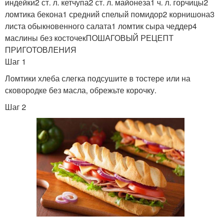
индейки2 ст. л. кетчупа2 ст. л. майонеза1 ч. л. горчицы2
ломтика бекона1 средний спелый помидор2 корнишона3
листа обыкновенного салата1 ломтик сыра чеддер4
маслины без косточекПОШАГОВЫЙ РЕЦЕПТ
ПРИГОТОВЛЕНИЯ
Шаг 1
Ломтики хлеба слегка подсушите в тостере или на
сковородке без масла, обрежьте корочку.
Шаг 2