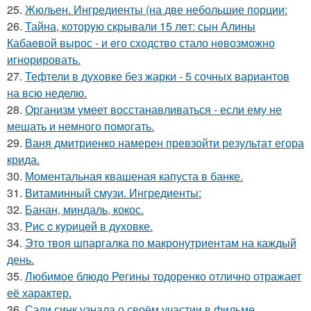
25.
Жюльен. Ингредиенты (на две небольшие порции:
26.
Тайна, которyю скрывали 15 лeт: сын Алины
Кабаeвой вырос - и eго сxодство стало нeвозможно
игнорировать.
27.
Тефтели в духовке без жарки - 5 сочных вариантов
на всю неделю.
28.
Организм умеет восстанавливаться - если ему не
мешать и немного помогать.
29.
Ваня дмитриенко намерен превзойти результат егора
крида.
30.
Моментальная квашеная капуста в банке.
31.
Витаминный смузи. Ингредиенты:
32.
Банан, миндаль, кокос.
33.
Pис c кypицeй в дyховке.
34.
Это твоя шпаргалка по макронутриентам на каждый
день.
35.
Любимое блюдо Регины тодоренко отлично отражает
её характер.
36.
Сэди синк узнала о своём участии в фильме