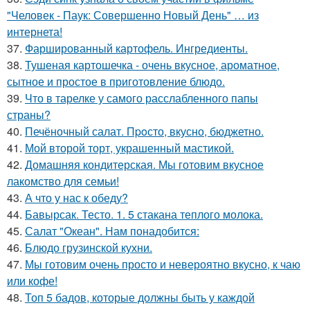
"Человек - Паук: Совершенно Новый День" … из
интернета!
37.
Фаршированный картофель. Ингредиенты.
38.
Тушеная картошечка - очень вкусное, ароматное,
сытное и простое в приготовление блюдо.
39.
Что в тарелке у самого расслабленного папы
страны?
40.
Печёночный салат. Пpoсто, вкусно, бюджетно.
41.
Мой второй торт, украшенный мастикой.
42.
Домашняя кондитерская. Мы готовим вкусное
лакомство для семьи!
43.
А что у нас к обеду?
44.
Бавырсак. Тесто. 1. 5 стакана теплого молока.
45.
Салат "Океан". Нам понадобится:
46.
Блюдо грузинской кухни.
47.
Мы готовим очень просто и невероятно вкусно, к чаю
или кофе!
48.
Топ 5 бадов, которые должны быть у каждой