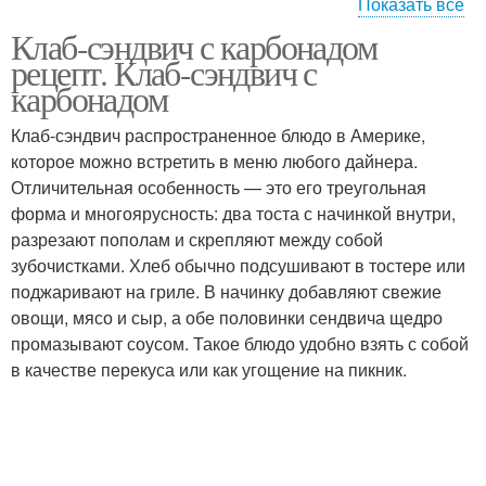
Показать все
Клаб-сэндвич с карбонадом
Сэндвич с тунцом
Сэндвич с красной
рецепт. Клаб-сэндвич с
карбонадом
Клаб-сэндвич распространенное блюдо в Америке,
которое можно встретить в меню любого дайнера.
Сэндвич с курицей
Сэндвич с бананами
Отличительная особенность — это его треугольная
форма и многоярусность: два тоста с начинкой внутри,
разрезают пополам и скрепляют между собой
зубочистками. Хлеб обычно подсушивают в тостере или
Холодные сэндвичи
поджаривают на гриле. В начинку добавляют свежие
овощи, мясо и сыр, а обе половинки сендвича щедро
промазывают соусом. Такое блюдо удобно взять с собой
в качестве перекуса или как угощение на пикник.