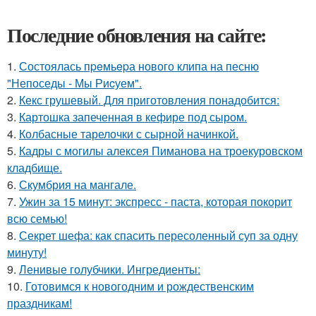
Последние обновления на сайте:
1.
Состоялась пpeмьepа нового клипа на песню
"Непоседы - Мы Риcуем".
2.
Кекс грушевый. Для приготовления понадобится:
3.
Картошка запеченная в кефире под сыром.
4.
Колбасные тарелочки с сырной начинкой.
5.
Кадры с могилы алексея Пиманова на троекуровском
кладбище.
6.
Скумбрия на мангале.
7.
Ужин за 15 минут: экспресс - паста, которая покорит
всю семью!
8.
Секрет шефа: как спасить пересоленный суп за одну
минуту!
9.
Ленивые голубчики. Ингредиенты:
10.
Готовимся к новогодним и рождественским
праздникам!