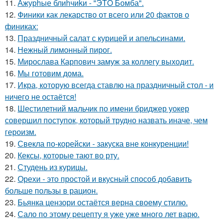
11.
Ажурhые блиhчиkи - "ЭТO Бомба".
12.
Финики как лекарство от всего или 20 фактов о
финиках:
13.
Праздничный салат с курицей и апельсинами.
14.
Нежный лимонный пирог.
15.
Мирослава Карпович замуж за коллегу выходит.
16.
Мы готовим дома.
17.
Икра, которую всегда ставлю на праздничный стол - и
ничего не остаётся!
18.
Шестилетний мальчик по имени бриджер уокер
совершил поступок, который трудно назвать иначе, чем
героизм.
19.
Свекла по-корейски - закуска вне конкуренции!
20.
Кексы, которые тают во рту.
21.
Студень из курицы.
22.
Орехи - это простой и вкусный способ добавить
больше пользы в рацион.
23.
Бьянка цензори остаётся верна своему стилю.
24.
Сало по этому pецепту я уже уже много лет варю.