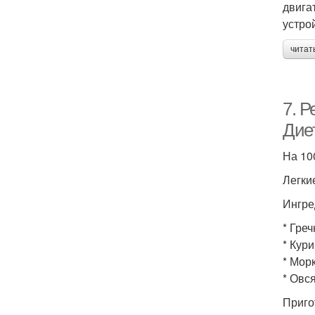
двига
устро
читат
7. Р
Диет
На 100
Легкие
Ингре
* Греч
* Кури
* Морк
* Овся
Приго