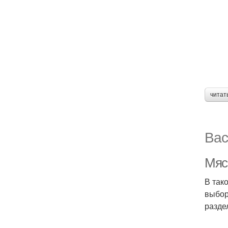
читат
Вас
Мяс
В так
выбор
разде