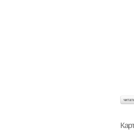
читат
Кар