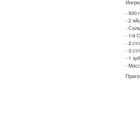
Ингре
- 500 
- 2 яй
- Соль
- 1/4
- 2 ст
- 3 ст
- 1 зу
- Мас
Приго