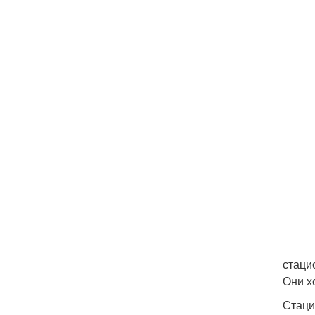
стаци
Они х
Стаци