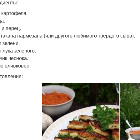
диенты:
г картофеля.
ца.
 и перец.
 Стакана пармезана (или другого любимого твердого сыра).
/л зелени.
/л лука зеленого.
бчик чеснока.
ло оливковое.
товление: