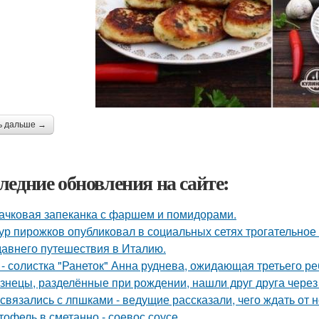
ь дальше →
ледние обновления на сайте:
ачковая запеканка с фаршем и помидорами.
ур пирожков опубликовал в социальных сетях трогательное
давнего путешествия в Италию.
 - солистка "Ранеток" Анна руднева, ожидающая третьего р
знецы, разделённые при рождении, нашли друг друга через 
связались с лпшками - ведущие рассказали, чего ждать от н
тофель в сметанно - соевос соусе.