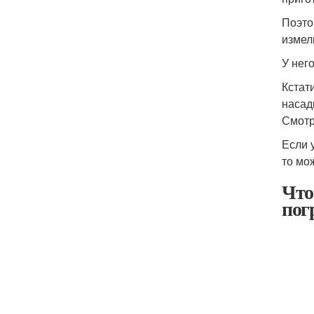
Поэто
измел
У нег
Кстат
насад
Смотр
Если 
то мо
Что
пог