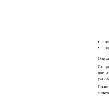
ста
пог
Они х
Стаци
двига
устро
Практ
колич