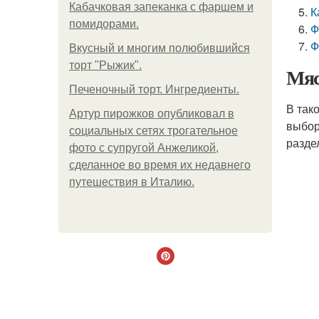
Кабачковая запеканка с фаршем и
К
помидорами.
Ф
Ф
Вкусный и многим полюбившийся
торт "Рыжик".
Мяс
Печеночный торт. Ингредиенты.
В так
Артур пирожков опубликовал в
выбор
социальных сетях трогательное
разде
фото с супругой Анжеликой,
сделанное во время их недавнего
путешествия в Италию.