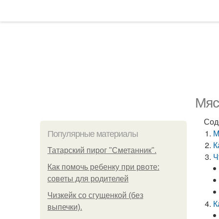
Мяс
Сод
М
Популярные материалы
К
Татарский пирог "Сметанник".
Ч
Как помочь ребенку при рвоте:
советы для родителей
Чизкейк со сгущенкой (без
К
выпечки).