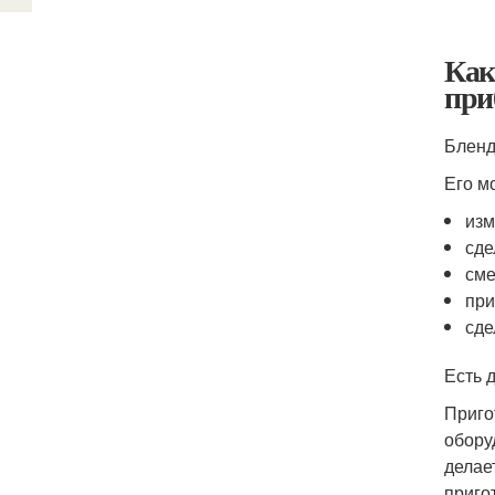
Как
при
Бленд
Его м
изм
сде
сме
при
сде
Есть 
Приго
обору
делае
приго