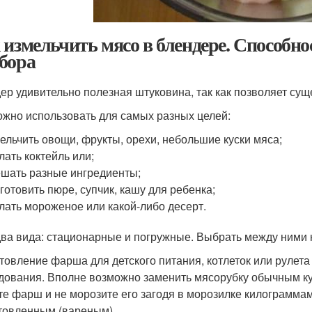
 измельчить мясо в блендере. Способн
бора
ер удивительно полезная штуковина, так как позволяет сущ
ожно использовать для самых разных целей:
ельчить овощи, фрукты, орехи, небольшие куски мяса;
лать коктейль или;
шать разные ингредиенты;
готовить пюре, супчик, кашу для ребенка;
лать мороженое или какой-либо десерт.
два вида: стационарные и погружные. Выбрать между ними н
товление фарша для детского питания, котлеток или рулета 
дования. Вполне возможно заменить мясорубку обычным ку
те фарш и не морозите его загодя в морозилке килограмма
товленным (вареным).