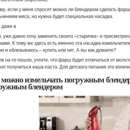
му, если у меня спросят можно ли блендером сделать фарш, 
ьчением мяса, но нужна будет специальная насадка.
о даже в
и, уже давно хочу заменить своего «старичка» и присмотрел
ками. К тому же здесь есть именно эта насадка-измельчите
ю и облизываюсь – купить или нет. А вы как думаете?
уж на то пошло, учтите, что фарш будет отличаться от молот
жет получиться каша-паста. Для детского питания это конечн
 можно измельчать погружным блендер
ружным блендером