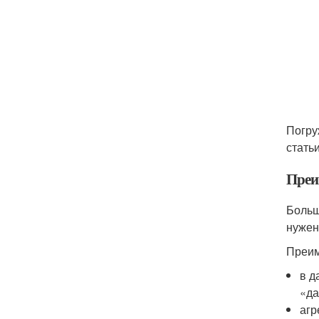
Погру
стать
Преи
Больш
нужен
Преим
в д
«да
агр