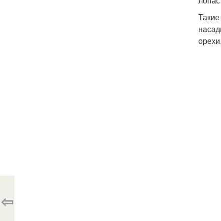
лопас
Такие
насад
орехи
⇦