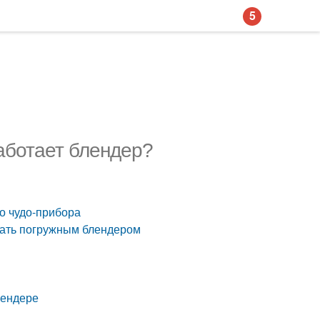
5
аботает блендер?
о чудо-прибора
лать погружным блендером
лендере