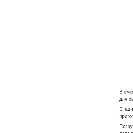
В емк
для р
Стаци
приго
Погру