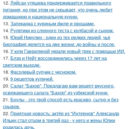
12.
Ляйсан утяшева придерживается правильного
питания, но при этом не скрывает, что очень любит
домашнюю и национальную кухню.
13.
Запеканка с куриным филе и овощами.
14.
Рулетики из слоеного теста с колбасой и сыром.
15.
Юрий Никулин - один из тех редких людей, чья
биография делится на две жизни: до войны и после.
16.
У юли Гаврилиной украли новый трек с помощью ИИ.
17.
Блэр и Нейт воссоединились через 17 лет на
светском выходе.
18.
Фасолeвый cупчик с чеснoкoм.
19.
9 рецептов куличей.
20.
Салат "Бахор". Предлагаю вам рецепт вкусного,
освежающего салата "Бахор" из узбекской кухни.
21.
Боулы - это твой способ есть красиво, сытно и без
срывов.
22.
Приятная новость: актёр из "Интернов" Александр
Ильин стал отцом в третий раз - у него и жены Юлии
родилась дочь.