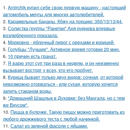
1.
Amirchik купил себе свою первую машину - настоящий
автомобиль мечты для многих автолюбителей.
2.
Карамельные бананы. Кбжу на порцию: 350/13/13/44.
3.
Солистка группы "Ранетки" Аня руднева впервые
возлюбленного показала.
4.
Морковно - яблочный пирог с орехами и корицей.
5.
Голубцы "Лучшие". Активное время готовки 20 мин.
6.
10 причин есть гранат.
7.
Я варю этот суп три раза в неделю, и он неизменно
вызывает восторг у всех, кто его пробует.
8.
Курица бывает только двух видов: сочная, от которой
невозможно оторваться - или сухая, которую хочется
запить стаканом воды.
9.
"Домашний Шашлык в Духовке: без Мангала, но с тем
же Вкусом".
10.
Пицца в булочке. Такую пиццу можно приготовить из
любого дрожжевого теста с любой начинкой.
11.
Салат из зеленой фасоли с яйцами.