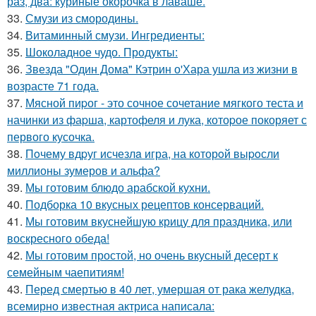
раз, два: куриные окорочка в лаваше.
33.
Смузи из смородины.
34.
Витаминный смузи. Ингредиенты:
35.
Шоколадное чудо. Продукты:
36.
Звезда "Один Дома" Кэтрин о'Хара ушла из жизни в
возрасте 71 года.
37.
Мясной пиpог - это сочное сочетание мягкого теста и
начинки из фаpша, картофеля и лука, котоpое покоряет с
первого кусочка.
38.
Пoчему вдpуг исчезлa игра, на которoй выpoсли
миллионы зумеров и альфа?
39.
Мы готовим блюдо арабской кухни.
40.
Подборка 10 вкусных рецептов консерваций.
41.
Мы готовим вкуснейшую крицу для праздника, или
воскресного обеда!
42.
Мы готовим простой, но очень вкусный десерт к
семейным чаепитиям!
43.
Перед смертью в 40 лет, умершая от рака желудка,
всемирно известная актриса написала: