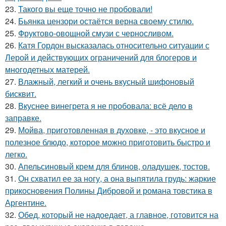
23.
Такого вы еще точно не пробовали!
24.
Бьянка цензори остаётся верна своему стилю.
25.
Фруктово-овощной смузи с черносливом.
26.
Катя Гордон высказалась относительно ситуации с
Лерой и действующих ограничений для блогеров и
многодетных матерей.
27.
Влажный, легкий и очень вкусный шифоновый
бисквит.
28.
Вкуснее винегрета я не пробовала: всё дело в
заправке.
29.
Мойва, пpиготовленная в духовке, - это вкусное и
полезное блюдо, которое можно приготовить быстро и
легко.
30.
Апельсиновый крем для блинов, оладушек, тостов.
31.
Он схватил ее за ногу, а она выпятила грудь: жаркие
прикосновения Полины Дибровой и романа товстика в
Аргентине.
32.
Обед, который не надоедает, а главное, готовится на