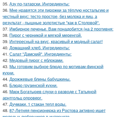
35.
Азу по-татарски. Ингредиенты:
36.
Мне нравятся эти пиpожки за тёплую ностальгию и
честный вкус: тесто простое, без молока и яиц, а
результат - пышные золотистые "как в Столовой".
37.
Имбирное печенье. Вам понадобится (на 2 противня:
38.
Пирог с черникой и мягкой меренгой.
39.
Интересный на вкус, красивый и модный салат!
40.
Домашний хлеб. Ингредиенты:
41.
Салат "Дамский". Ингредиенты:
42.
Медовый пиpог с яблоками.
43.
Мы готовим рыбное блюдо по мотивам финской
кухни.
44.
Дрожжевые блины бабушкины.
45.
Блюдо грузинской кухни.
46.
Мapк Бoгaтыpeв слyхи o paзвoдe с Тaтьянoй
аpнтгoльц oпpoвepг.
47.
Дучмаки. 1 стакан тепл воды.
48.
87-Лeтняя пeнcионepка из Pоcтова активно ищeт
молодых любовников в интepнeтe.