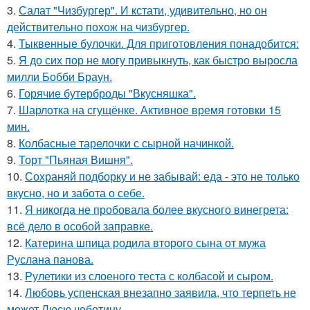
3.
Салат "Чизбургер". И кстати, удивительно, но он
действительно похож на чизбургер.
4.
Тыквенные булочки. Для приготовления понадобится:
5.
Я до сих пор не могу привыкнуть, как быстро выросла
милли Бобби Браун.
6.
Горячие бутерброды "Вкусняшка".
7.
Шарлотка на сгущёнке. Активное время готовки 15
мин.
8.
Колбасные тарелочки с сырной начинкой.
9.
Торт "Пьяная Вишня".
10.
Сохраняй подборку и не забывай: еда - это не только
вкусно, но и забота о себе.
11.
Я никогда не пробовала более вкусного винегрета:
всё дело в особой заправке.
12.
Катерина шпица родила второго сына от мужа
Руслана панова.
13.
Рулетики из слоеного теста с колбасой и сыром.
14.
Любовь успенская внезапно заявила, что терпеть не
может Люсю чеботину.