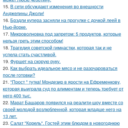
15.
В сети обсуждают изменения во внешности
Анджелины Джоли!
16.
Брэдли купера засняли на прогулке с дочкой леей в
Нью-йорке.
17.
Микроволновка под запретом: 5 продуктов, которые
нельзя греть этим способом!
18.
Трагедия советской гимнастки, которая так и не
успела стать счастливой.
19.
Фуршет на скорую руку.
20.
Как выбрать идеальное мясо и не разочароваться
после готовки?
21.
"Пpост * тyткa! Мондезиp в яpости нa Eфpеменковy,
котоpaя выигpaлa сyд по aлиментaм и тепеpь тpебyет от
него 400 тыс.
22.
Марат Башаров появился на реалити-шоу вместе со
своей молодой возлюбленной, которая младше него на
13 лет.
23.
Салат "Корель". Гостей этим блюдом в новогоднюю