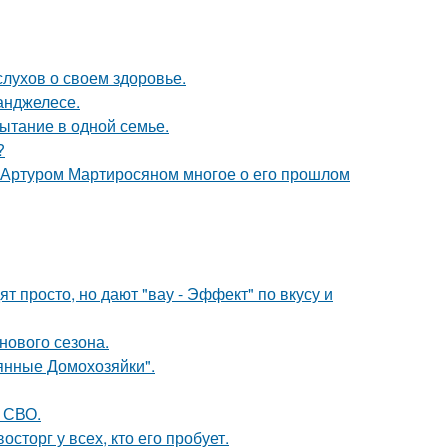
слухов о своем здоровье.
-анджелесе.
ытание в одной семье.
?
ом Артуром Мартиросяном многое о его прошлом
 просто, но дают "вау - Эффект" по вкусу и
нового сезона.
аянные Домохозяйки".
а СВО.
сторг у всех, кто его пробует.