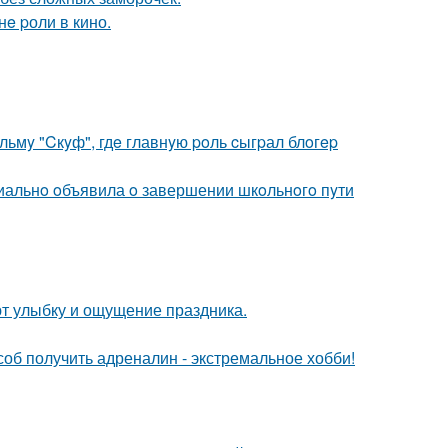
e pоли в кино.
ьмy "Cкyф", гдe главнyю poль cыгpал блoгep
иальнo oбъявила o завершении шкoльнoгo пyти
ают улыбку и ощущение праздника.
об получить адреналин - экстремальное хобби!