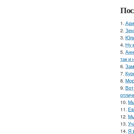
Пос
1.
Ари
2.
Зен
3.
Юли
4.
Ну 
5.
Анн
так и 
6.
Зам
7.
Кур
8.
Мор
9.
Вот
отлич
10.
Мы
11.
Ев
12.
Мы
13.
Уч
14.
Я 