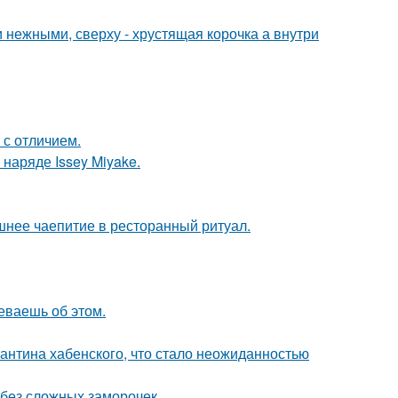
нежными, сверху - хрустящая корочка а внутри
 с отличием.
наряде Issey Miyake.
шнее чаепитие в ресторанный ритуал.
еваешь об этом.
антина хабенского, что стало неожиданностью
о без сложных заморочек.