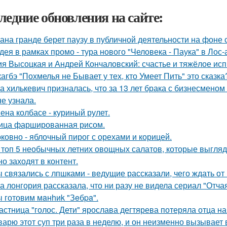
ледние обновления на сайте:
ана гранде берет паузу в публичной деятельности на фоне 
дея в рамках промо - тура нового "Человека - Паука" в Лос
я Высоцкая и Андрей Кончаловский: счастье и тяжёлое исп
кагбэ "Похмелья не Бывает у тех, кто Умеет Пить" это сказка
а хилькевич призналась, что за 13 лет брака с бизнесмен
не узнала.
ена колбасе - куриный рулет.
ица фаршированная рисом.
ковно - яблочный пирог с орехами и корицей.
 топ 5 необычных летних овощных салатов, которые выглядят
но заходят в контент.
 связались с лпшками - ведущие рассказали, чего ждать от 
а лонгория рассказала, что ни разу не видела сериал "Отч
 готовим мaнhиk "Зeбpa".
астница "голос. Дети" ярослава дегтярева потеряла отца н
варю этот суп три раза в неделю, и он неизменно вызывает во