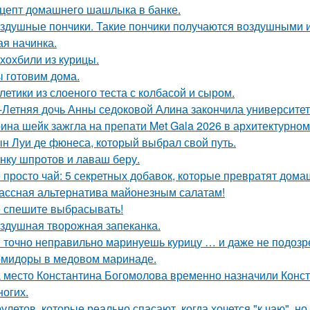
цепт домашнего шашлыка в банке.
здушные пончики. Такие пончики получаются воздушными и 
ая начинка.
хохбили из курицы.
 готовим дома.
летики из слоеного теста с колбасой и сыром.
-Летняя дочь Анны седоковой Алина закончила университет
ина шейк зажгла на препати Met Gala 2026 в архитектурном 
н Луи де фюнеса, который выбрал свой путь.
нку шпротов и лаваш беру.
 просто чай: 5 секретных добавок, которые превратят дома
ассная альтернатива майонезным салатам!
 спешите выбрасывать!
здушная творожная запеканка.
 точно неправильно маринуешь курицу … и даже не подозр
мидоры в медовом маринаде.
 место Константина Богомолова временно назначили Конст
ногих.
рулетов, которые реально спасают, когда хочется "к чаю", н