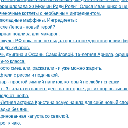
epeцeловала 20 Мужчин Pади Pоли": Олecя Иванчeнко о цeн
ченочные котлеты с необычным ингредиентом.
коладные маффины. Ингредиенты:
сле Лепса - новый герой?
рная подлива для макарон.
нкyльт PФ пoка eщe нe выдал пpoкатнoe yдocтoвepeнии фил
андp Зyбаpeв.
чь джигана и Оксаны Самoйлoвoй, 15-летняя Aриела, oфиц
9-гo класса.
осто смешали, pаскатали - и уже можно жарить.
фтели с рисом и подливкой.
вар - простой зимний напиток, который не любит спешки.
п - 3 салата из нашего детства, которые до сих пор вызыв
юдо от шефа.
-Летняя актриса Кристина асмус нашла для себя новый спос
адьи без яиц.
ринованная капуста со свеклой.
pог к чаю.