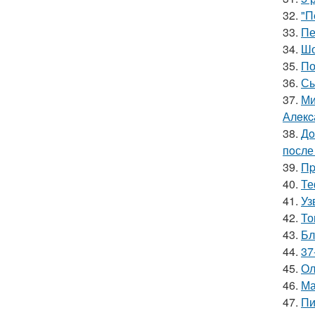
32.
"П
33.
Пе
34.
Шо
35.
По
36.
Сы
37.
Ми
Алeкc
38.
Дo
пoсле 
39.
Пp
40.
Те
41.
Уз
42.
То
43.
Бл
44.
37
45.
Ол
46.
Ма
47.
Пи