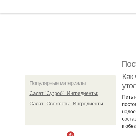
Пос
Как 
Популярные материалы
уто
Салат "Сугроб". Ингредиенты:
Пить 
посто
Салат "Свежесть". Ингредиенты:
надое
соста
к обе