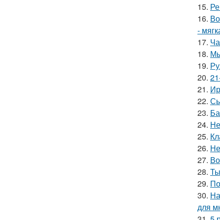
15.
Ре
16.
Во
- мягк
17.
Ча
18.
Мы
19.
Ру
20.
21
21.
Ир
22.
Сы
23.
Ба
24.
Не
25.
Кл
26.
Не
27.
Во
28.
Ты
29.
По
30.
На
для м
31.
5 