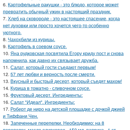
6.
Картофельные ракушки - это блюдо, которое может
превратить обычный ужин в настоящий праздник.
7.
Хлеб на сковороде - это настоящее спасение, когда
нет духовки или просто хочется чего-то особенно
уютного.
8.
Чахохбили из курицы.
9.
Картофель в соевом соусе.
10.
Яна рудковская посвятила Егору криду пост и снова
напомнила, как давно их связывает дружба.
11.
Салат, который гости съедают первым!
12.
57 лет любви и верность после смерти.
13.
Вкусный и быстрый десерт, который съедят махом!
14.
Курица в томатно - сливочном соусе.
15.
Фруктовый десерт. Ингредиенты:
16.
Салат "Идеал". Ингредиенты:
17.
Роберт де ниро на детской площадке с дочкой джией
и Тиффани Чен.
18.
Запеченные перепелки. Необходимио: на 8
перепелок, масло оливковое - 150 мл, паприка - 1 ст.