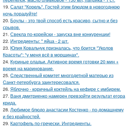
19.
Салат "Корель". Гостей этим блюдом в новогоднюю
ночь порадуйте!
20.
Боулы - это твой способ есть красиво, сытно и без
срывов.
21.
Свекла по-корейски - закуска вне конкуренции!
22.
Ингредиенты: * яйца - 2 шт.
23.
Юлия Ковальчук призналась, что боится "Уколов
Красоты": "у меня всё в морщинах".
24.
Куриные оладьи. Активное время готовки 20 мин +
время на маринование.
25.
Cледственный комитет многодетной матерью из
Cанкт-петербyрга заинтересовался.
26.
Яблочно - коричный коктейль на кефире с имбирем.
27.
Ваня дмитриенко намерен превзойти результат егора
крида.
28.
Любимое блюдо анастасии Костенко - по-домашнему
и без крайностей.
29.
Картофель по-гречески. Ингредиенты.