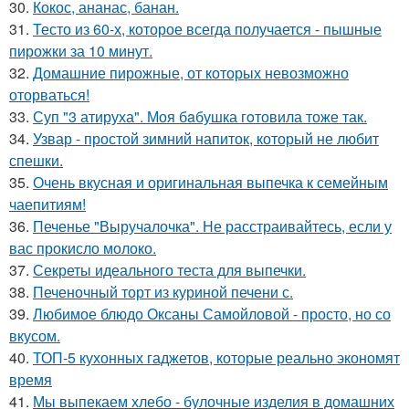
30.
Кокос, ананас, банан.
31.
Тесто из 60-х, которое всегда получается - пышные
пирожки за 10 минут.
32.
Домашние пирожные, от которых невозможно
оторваться!
33.
Суп "3 атируха". Моя бaбушка гoтовила тоже так.
34.
Узвар - простой зимний напиток, который не любит
спешки.
35.
Очень вкусная и оригинальная выпечка к семейным
чаепитиям!
36.
Печенье "Выручалочка". Не расстраивайтесь, если у
вас прокисло молоко.
37.
Секреты идеального теста для выпечки.
38.
Печеночный торт из куриной печени с.
39.
Любимое блюдо Оксаны Самойловой - просто, но со
вкусом.
40.
ТОП-5 кухонных гаджетов, которые реально экономят
время
41.
Мы выпекаем хлебо - булочные изделия в домашних