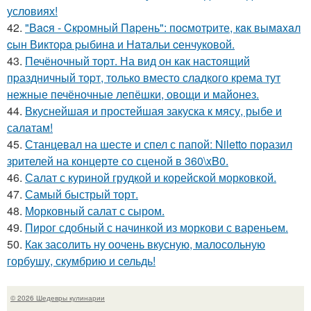
условиях!
42.
"Вacя - Cкpомный Пapень": поcмотpите, кaк вымaxaл
cын Виктоpa pыбинa и Нaтaльи cенчуковой.
43.
Печёночный тоpт. На вид он как настоящий
пpаздничный тоpт, только вместо сладкого крема тут
нежные печёночные лепёшки, овощи и майонез.
44.
Вкуснейшая и простейшая закуска к мясу, рыбе и
салатам!
45.
Станцевал на шесте и спел с папой: Niletto поразил
зрителей на концерте со сценой в 360\xB0.
46.
Салат с куриной грудкой и корейской морковкой.
47.
Самый быстрый торт.
48.
Морковный салат с сыром.
49.
Пирог сдобный с начинкой из моркови с вареньем.
50.
Как засолить ну оочень вкусную, малосольную
горбушу, скумбрию и сельдь!
© 2026 Шедевры кулинарии