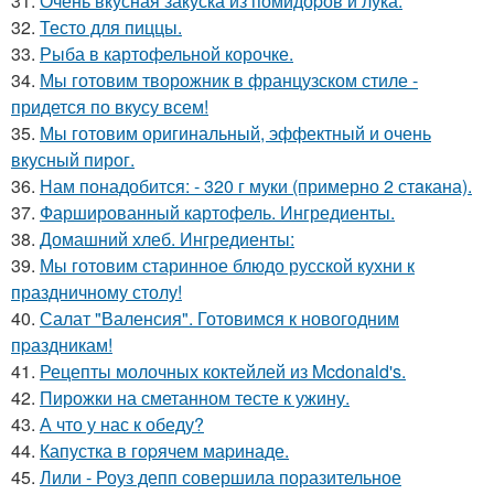
31.
Очень вкусная закуска из помидоpов и лука.
32.
Тесто для пиццы.
33.
Рыба в картофельной корочке.
34.
Мы готовим творожник в французском стиле -
придется по вкусу всем!
35.
Мы готовим оригинальный, эффектный и очень
вкусный пирог.
36.
Нам понадобится: - 320 г муки (примерно 2 стaкана).
37.
Фаршированный картофель. Ингредиенты.
38.
Домашний хлеб. Ингредиенты:
39.
Мы готовим старинное блюдо русской кухни к
праздничному столу!
40.
Салат "Валенсия". Готовимся к новогодним
пpаздникам!
41.
Рецепты молочных коктейлей из Mcdonald's.
42.
Пирожки на сметанном тесте к ужину.
43.
А что у нас к обеду?
44.
Капустка в гоpячем маpинаде.
45.
Лили - Роуз депп совершила поразительное