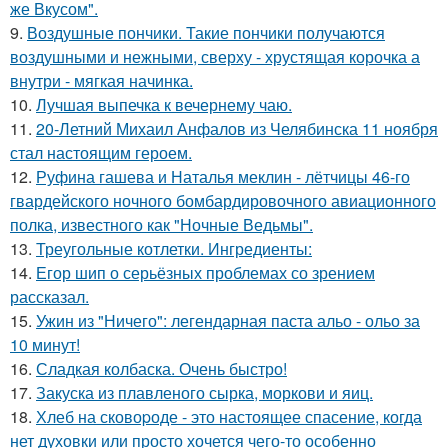
же Вкусом".
9.
Воздушные пончики. Такие пончики получаются
воздушными и нежными, сверху - хрустящая корочка а
внутри - мягкая начинка.
10.
Лучшая выпечка к вечернему чаю.
11.
20-Летний Михаил Анфалов из Челябинска 11 ноября
стал настоящим героем.
12.
Руфина гашева и Наталья меклин - лётчицы 46-го
гвардейского ночного бомбардировочного авиационного
полка, известного как "Ночные Ведьмы".
13.
Треугольные котлетки. Ингредиенты:
14.
Егор шип о серьёзных проблемах со зрением
рассказал.
15.
Ужин из "Ничего": легендарная паста альо - ольо за
10 минут!
16.
Сладкая колбаска. Очень быстро!
17.
Закуска из плавленого сырка, моркови и яиц.
18.
Хлеб на сковоpоде - это настоящее спасение, когда
нет духовки или просто хочется чего-то особенно