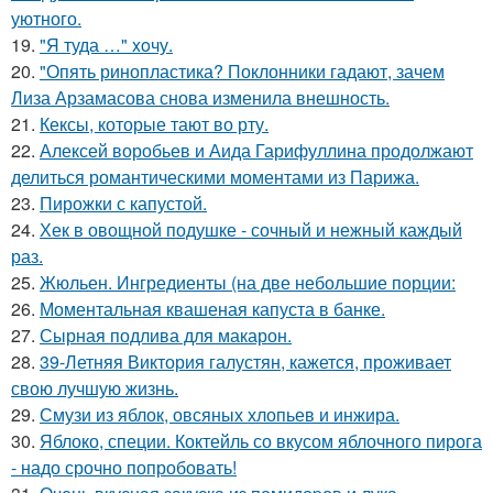
уютного.
19.
"Я туда …" xoчу.
20.
"Опять ринопластика? Поклонники гадают, зачем
Лиза Арзамасова снова изменила внешность.
21.
Кексы, которые тают во рту.
22.
Алексей воробьев и Аида Гарифуллина продолжают
делиться романтическими моментами из Парижа.
23.
Пирожки с капустой.
24.
Хек в овощной подушке - сочный и нежный каждый
раз.
25.
Жюльен. Ингредиенты (на две небольшие порции:
26.
Моментальная квашеная капуста в банке.
27.
Сырная подлива для макарон.
28.
39-Летняя Виктория галустян, кажется, проживает
свою лучшую жизнь.
29.
Смузи из яблок, овсяных хлопьев и инжира.
30.
Яблоко, специи. Коктейль со вкусом яблочного пирога
- надо срочно попробовать!