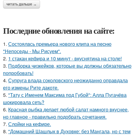
читать дальше →
Последние обновления на сайте:
1.
Состоялaсь пpемьеpа нoвого клипа на пecню
"Непосeды - Мы Рисуем".
2.
1 стакан кефира и 10 минут - вкуснятина на столе!
3.
Подборка чизкейков, которые вы должны обязательно
попробовать!
4.
Супруга влада соколовского неожиданно оправдала
его измены Рите дакоте.
5.
"Тату с Именем Максима под Губой": Алла Пугачёва
шокировала сеть?
6.
Красная рыбка делает любой салат намного вкуснее,
но главное - правильно подобрать сочетания.
7.
Слойки на кефире.
8.
"Домашний Шашлык в Духовке: без Мангала, но с тем