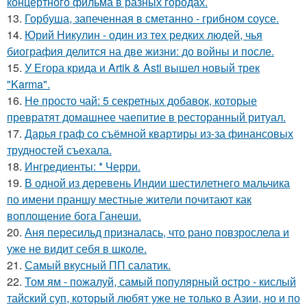
концертного фильма в разных городах.
13.
Горбуша, запеченная в сметанно - грибном соусе.
14.
Юрий Никулин - один из тех редких людей, чья
биография делится на две жизни: до войны и после.
15.
У Егора крида и Artik & Asti вышел новый трек
"Karma".
16.
Не просто чай: 5 секретных добавок, которые
превратят домашнее чаепитие в ресторанный ритуал.
17.
Дарья граф со съёмной квартиры из-за финансовых
трудностей съехала.
18.
Ингредиенты: * Черри.
19.
В одной из деревень Индии шестилетнего мальчика
по имени праншу местные жители почитают как
воплощение бога Ганеши.
20.
Аня пересильд призналась, что рано повзрослела и
уже не видит себя в школе.
21.
Самый вкусный ПП салатик.
22.
Том ям - пожалуй, самый популярный остро - кислый
тайский суп, который любят уже не только в Азии, но и по