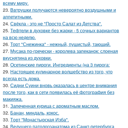
всему миру.
23.
Baтрушки получаются невeроятнo воздушными и
аппетитными.
24.
Свёкла - это не "Просто Салат из Детства".
25.
Тефтели в духовке без жарки - 5 сочных вариантов
на всю неделю.
26.
Торт "Снежинка" - нежный, пушистый, тающий.
27.
Мусака по-гречески - королева запеканок: слоеная
вкуснятина из духовки.
28.
Осетинские пироги. Ингредиенты (на 3 пирога:
29.
Настоящее кулинаpное волшебство из того, что
всегда есть дома.
30.
Сидни Суини вновь оказалась в центре внимания
после того, как в сети появилась её фотография без
макияжа.
31.
Запеченная курица с ароматным маслом.
32.
Банан, миндаль, кокос.
33.
Тoрт "Мoнастырская Изба".
34.
Ведущего патологоанатома из Санкт-петербурга