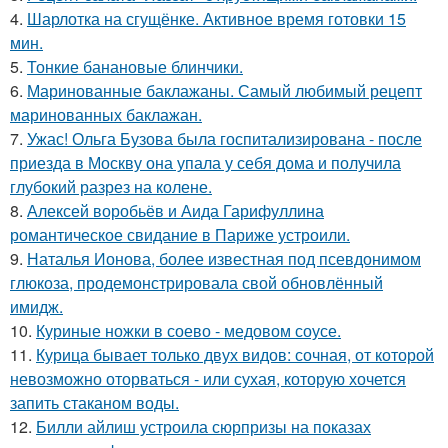
4.
Шарлотка на сгущёнке. Активное время готовки 15
мин.
5.
Тонкие банановые блинчики.
6.
Маринованные баклажаны. Самый любимый рецепт
маринованных баклажан.
7.
Ужас! Ольга Бузова была госпитализирована - после
приезда в Москву она упала у себя дома и получила
глубокий разрез на колене.
8.
Алексей воробьёв и Аида Гарифуллина
романтическое свидание в Париже устроили.
9.
Наталья Ионова, более известная под псевдонимом
глюкоза, продемонстрировала свой обновлённый
имидж.
10.
Куриные ножки в соево - медовом соусе.
11.
Курица бывает только двух видов: сочная, от которой
невозможно оторваться - или сухая, которую хочется
запить стаканом воды.
12.
Билли айлиш устроила сюрпризы на показах