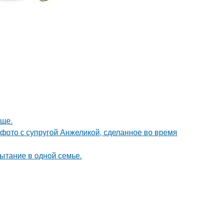
още.
 фото с супругой Анжеликой, сделанное во время
ытание в одной семье.