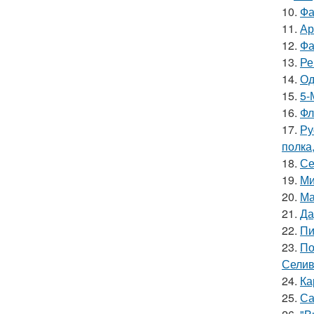
10.
Фа
11.
Ар
12.
Фа
13.
Ре
14.
Од
15.
5-
16.
Фл
17.
Ру
полка
18.
Се
19.
Ми
20.
Ма
21.
Да
22.
Пи
23.
По
Селив
24.
Ка
25.
Са