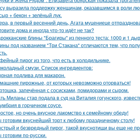
нуки и Жена Рядом": Eлизавета боярская показала трогатель
су выразила поддержку женщинам, оказавшимся в роли лю
 сыр + бекон + зелёный лук.
ера, в первый весенний день, Агата муцениеце отпразднов
товите дома и иногда что-то идёт не так?
рокканские блины "Брагиры" из пенного теста: 1000 и 1 дыр
ины под названием "Три Стакана" отличаются тем, что полу
ть.
фейный пирог из того, что есть в холодильнике.
коладный смузи. Список ингредиентов:
рная подлива для макарон.
машние пирожные, от которых невозможно оторваться!
ртошка, запечённая с сосисками, помидорами и сыром.
ть Миланы стар подала в суд на Виталия гогунского, известн
умбpия в гоpчичном соусе.
остое, но очень вкусное лакомство к семейному обеду!
 готовим вкуснейший торт к любому праздничному столу!
стрый и безвредный пирог, такой вкуснотищи вы еще не п
 готовим по-русски.