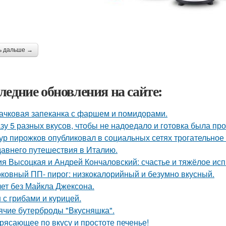
ь дальше →
ледние обновления на сайте:
ачковая запеканка с фаршем и помидорами.
зу 5 разных вкусов, чтобы не надоедало и готовка была пр
ур пирожков опубликовал в социальных сетях трогательное
давнего путешествия в Италию.
я Высоцкая и Андрей Кончаловский: счастье и тяжёлое исп
ковный ПП- пирог: низкокалорийный и безумно вкусный.
лет без Майкла Джексона.
 с грибами и курицей.
ячие бутерброды "Вкусняшка".
рясающее по вкусу и простоте печенье!