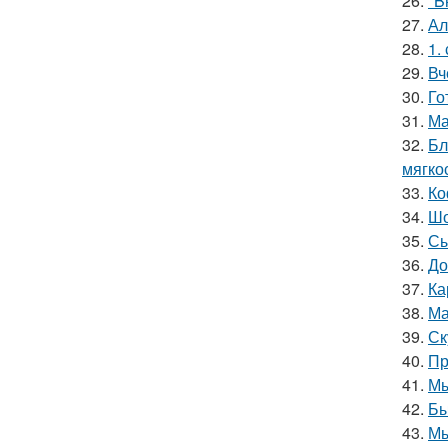
26.
"B
27.
Ал
28.
1.
29.
Вч
30.
Го
31.
Ма
32.
Бл
мягкос
33.
Ко
34.
Шо
35.
Сы
36.
До
37.
Ка
38.
Ма
39.
Ск
40.
Пр
41.
Мы
42.
Бы
43.
Мы