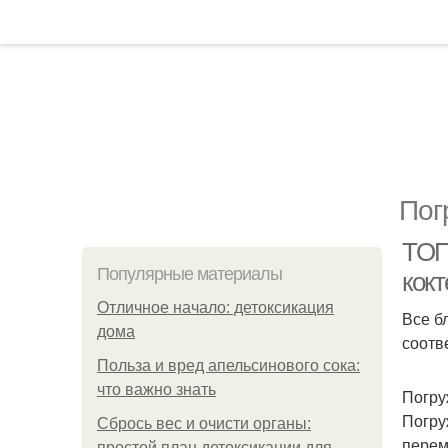
Пог
ТОП
Популярные материалы
кок
Отличное начало: детоксикация
Все б
дома
соотв
Польза и вред апельсинового сока:
что важно знать
Погру
Погру
Сбрось вес и очисти органы:
перем
простой план детоксикации для