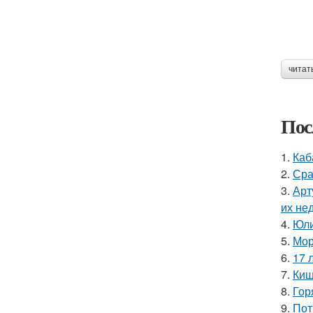
читат
Пос
1.
Каб
2.
Сра
3.
Арт
их не
4.
Юли
5.
Мор
6.
17 
7.
Киш
8.
Гор
9.
Пот