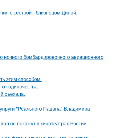
ния с сестрой - близнецом Диной.
го ночного бомбардировочного авиационного
еть этим способом!
 от одиночества.
й съехала.
супруги "Реального Пацана" Владимира
вал не покажут в кинотеатрах России.