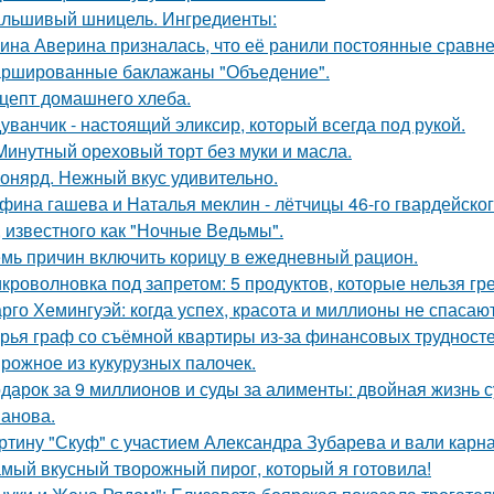
льшивый шницель. Ингредиенты:
ина Аверина призналась, что её ранили постоянные сравне
ршированные баклажаны "Объедение".
цепт домашнего хлеба.
уванчик - настоящий эликсир, который всегда под рукой.
Минутный ореховый торт без муки и масла.
онярд. Нежный вкус удивительно.
фина гашева и Наталья меклин - лётчицы 46-го гвардейско
, известного как "Ночные Ведьмы".
мь причин включить корицу в ежедневный рацион.
кроволновка под запретом: 5 продуктов, которые нельзя гр
рго Хемингуэй: когда успех, красота и миллионы не спасают
рья граф со съёмной квартиры из-за финансовых трудносте
рожное из кукурузных палочек.
дарок за 9 миллионов и суды за алименты: двойная жизнь 
анова.
ртину "Скуф" с участием Александра Зубарева и вали карна
мый вкусный творожный пирог, который я готовила!