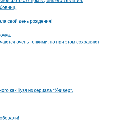
ное фото с отцом в день его 76-летия.
бовниц.
ала свой день рождения!
очка.
чаются очень тонкими, но при этом сохраняют
ого как Кузя из сериала "Универ".
робовали!