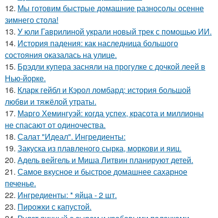
12.
Мы готовим быстрые домашние разносолы осенне
зимнего стола!
13.
У юли Гаврилиной украли новый трек с помощью ИИ.
14.
История падения: как наследница большого
состояния оказалась на улице.
15.
Брэдли купера засняли на прогулке с дочкой леей в
Нью-йорке.
16.
Кларк гейбл и Кэрол ломбард: история большой
любви и тяжёлой утраты.
17.
Марго Хемингуэй: когда успех, красота и миллионы
не спасают от одиночества.
18.
Салат "Идеал". Ингредиенты:
19.
Закуска из плавленого сырка, моркови и яиц.
20.
Адель вейгель и Миша Литвин планируют детей.
21.
Самое вкусное и быстрое домашнее сахарное
печенье.
22.
Ингредиенты: * яйца - 2 шт.
23.
Пирожки с капустой.