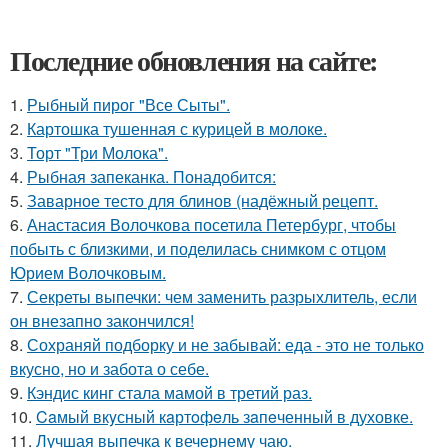
Последние обновления на сайте:
1.
Рыбный пирог "Все Сыты".
2.
Картошка тушенная с курицей в молоке.
3.
Торт "Три Молока".
4.
Рыбная запеканка. Понадобится:
5.
Заварное тесто для блинов (надёжный рецепт.
6.
Анастасия Волочкова посетила Петербург, чтобы
побыть с близкими, и поделилась снимком с отцом
Юрием Волочковым.
7.
Секреты выпечки: чем заменить разрыхлитель, если
он внезапно закончился!
8.
Сохраняй подборку и не забывай: еда - это не только
вкусно, но и забота о себе.
9.
Кэндис кинг стала мамой в третий раз.
10.
Caмый вкyсный кaртoфeль зaпeченный в духовке.
11.
Лучшая выпечка к вечернему чаю.