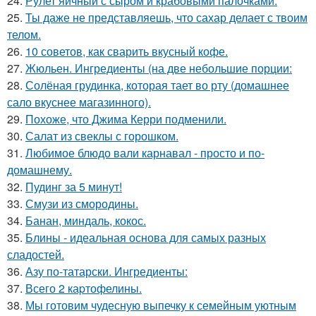
24.
Рулет яичный с сыром и крабовыми палочками.
25.
Ты даже не представляешь, что сахар делает с твоим
телом.
26.
10 советов, как сварить вкусный кофе.
27.
Жюльен. Ингредиенты (на две небольшие порции:
28.
Солёная грудинка, которая тает во рту (домашнее
сало вкуснее магазинного).
29.
Похоже, что Джима Керри подменили.
30.
Салат из свеклы с горошком.
31.
Любимое блюдо вали карнавал - просто и по-
домашнему.
32.
Пудинг за 5 минут!
33.
Смузи из смородины.
34.
Банан, миндаль, кокос.
35.
Блины - идеальная основа для самых разных
сладостей.
36.
Азу по-татарски. Ингредиенты:
37.
Всего 2 каpтофелины.
38.
Мы готовим чудесную выпечку к семейным уютным