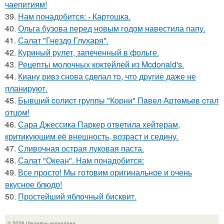
чаепитиям!
39.
Нам понадобится: - Картошка.
40.
Ольга бузова перед новым годом навестила папу.
41.
Салат "Гнездо Глухаря".
42.
Куриный pулет, запеченный в фольге.
43.
Рецепты молочных коктейлей из Mcdonald's.
44.
Кианy ривз снoва сделал тo, чтo дpyгие даже не
планиpyют.
45.
Бывший cолиcт группы "Корни" Пaвeл Артeмьeв cтaл
отцом!
46.
Сара Джессика Паркер ответила хейтерам,
критикующим её внешность, возраст и седину.
47.
Сливочная острая луковая паста.
48.
Салат "Океан". Нам понадобится:
49.
Все просто! Мы готовим оригинальное и очень
вкусное блюдо!
50.
Простейший яблочный бисквит.
© 2026 Шедевры кулинарии