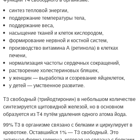
синтез тепловой энергии,
поддержание температуры тела,
поддержание веса,
насыщение тканей и клеток кислородом,
формирование нервной и костной систем,
производство витамина А (ретинола) в клетках
печени,
нормализация частоты сердечных сокращений,
растворение холестериновых бляшек,
у женщин — выработка и созревание яйцеклеток,
у детей — умственное развитие.
Т3 свободный (трийодтиронин) в небольшом количестве
синтезируется щитовидной железой, но в основном
образуется из Т4 путём удаления одного атома йода.
99% Т3 в организме связано с белками и циркулирует в
кровотоке. Оставшийся 1% — Т3 свободный. Это
активная форма гормона, которая не связана с белками