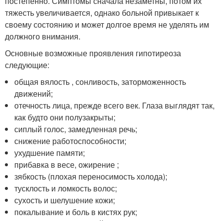
постепенно. Симптомы сначала незаметны, потом их
тяжесть увеличивается, однако больной привыкает к
своему состоянию и может долгое время не уделять им
должного внимания.
Основные возможные проявления гипотиреоза
следующие:
общая вялость , сонливость, заторможенность
движений;
отечность лица, прежде всего век. Глаза выглядят так,
как будто они полузакрыты;
сиплый голос, замедленная речь;
снижение работоспособности;
ухудшение памяти;
прибавка в весе, ожирение ;
зябкость (плохая переносимость холода);
тусклость и ломкость волос;
сухость и шелушение кожи;
покалывание и боль в кистях рук;