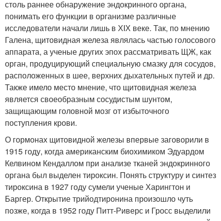
столь раннее обнаружение эндокринного органа,
понимать его функции в организме различные
исследователи начали лишь в ХІХ веке. Так, по мнению
Галена, щитовидная железа являлась частью голосового
аппарата, а ученые других эпох рассматривать ЩЖ, как
орган, продуцирующий специальную смазку для сосудов,
расположенных в шее, верхних дыхательных путей и др.
Также имело место мнение, что щитовидная железа
является своеобразным сосудистым шунтом,
защищающим головной мозг от избыточного
поступления крови.
О гормонах щитовидной железы впервые заговорили в
1915 году, когда американским биохимиком Эдуардом
Келвином Кендаллом при анализе тканей эндокринного
органа был выделен тироксин. Понять структуру и синтез
тироксина в 1927 году сумели ученые Харингтон и
Баргер. Открытие трийодтиронина произошло чуть
позже, когда в 1952 году Питт-Риверс и Гросс выделили