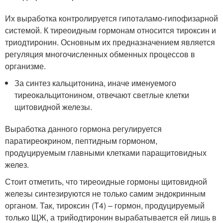
Их выработка контролируется гипоталамо-гипофизарной
системой. К тиреоидным гормонам относится тироксин и
триодтиронин. Основным их предназначением является
регуляция многочисленных обменных процессов в
организме.
За синтез кальцитонина, иначе именуемого
тиреокальцитонином, отвечают светлые клетки
щитовидной железы.
Выработка данного гормона регулируется
паратиреокрином, пептидным гормоном,
продуцируемым главными клетками паращитовидных
желез.
Стоит отметить, что тиреоидные гормоны щитовидной
железы синтезируются не только самим эндокринным
органом. Так, тироксин (Т4) – гормон, продуцируемый
только ЩЖ, а трийодтиронин вырабатывается ей лишь в