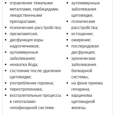
отравление тяжелыми
аутоиммунные
металлами, гербицидами,
заболевания
лекарственными
щитовидки;
препаратами;
психические
психические расстройства;
расстройства;
преэклампсия;
истощение;
дисфункция коры
ожирение;
надпочечников;
послеродовая
аутоиммунные
дисфункция;
заболевания;
хронические
нехватка йода;
заболевания
состояние после удаления
билиарной
щитовидки;
системы;
употребление героина;
на фоне приема
тиреотропинома;
гепарина;
воспалительные процессы
карцинома
в гипоталамо-
щитовидной
гипофизарной системе.
железы.