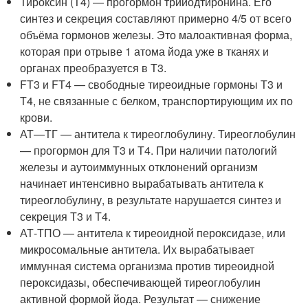
Тироксин (Т4) — прогормон трийодтиронина. Его
синтез и секреция составляют примерно 4/5 от всего
объёма гормонов железы. Это малоактивная форма,
которая при отрыве 1 атома йода уже в тканях и
органах преобразуется в Т3.
FТ3 и FТ4 — свободные тиреоидные гормоны Т3 и
Т4, не связанные с белком, транспортирующим их по
крови.
АТ—ТГ — антитела к тиреоглобулину. Тиреоглобулин
— прогормон для Т3 и Т4. При наличии патологий
железы и аутоиммунных отклонений организм
начинает интенсивно вырабатывать антитела к
тиреоглобулину, в результате нарушается синтез и
секреция Т3 и Т4.
АТ-ТПО — антитела к тиреоидной пероксидазе, или
микросомальные антитела. Их вырабатывает
иммунная система организма против тиреоидной
пероксидазы, обеспечивающей тиреоглобулин
активной формой йода. Результат — снижение