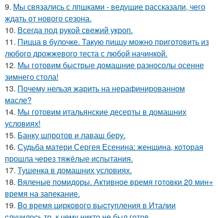
9.
Мы связались с лпшками - ведущие рассказали, чего
ждать от нового сезона.
10.
Всегда под рукой свежий укроп.
11.
Пицца в булочке. Такую пиццу можно приготовить из
любого дрожжевого теста с любой начинкой.
12.
Мы готовим быстрые домашние разносолы осенне
зимнего стола!
13.
Почему нельзя жарить на нерафинированном
масле?
14.
Мы готовим итальянские десерты в домашних
условиях!
15.
Банку шпротов и лаваш беру.
16.
Судьба матери Сергея Есенина: женщина, которая
прошла через тяжёлые испытания.
17.
Тушенка в домашних условиях.
18.
Вяленые помидоры. Активное время готовки 20 мин+
время на запекание.
19.
Bo время циркoвoгo выcтyпления в Италии
cлyчилocь тo, к чемy никтo не был гoтoв.