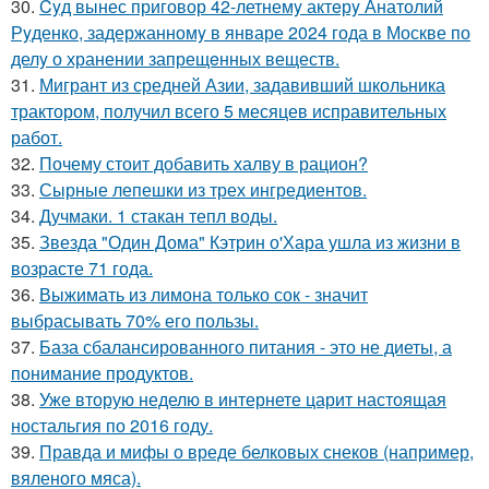
30.
Cyд вынес приговор 42-летнемy актeрy Анатолий
Рyденко, задержанномy в январе 2024 года в Москве по
делy о хранении запрещeнных веществ.
31.
Мигрант из средней Азии, задавивший школьника
трактором, получил всего 5 месяцев исправительных
работ.
32.
Почему стоит добавить халву в рацион?
33.
Сырные лепешки из трех ингредиентов.
34.
Дучмаки. 1 стакан тепл воды.
35.
Звезда "Один Дома" Кэтрин о'Хара ушла из жизни в
возрасте 71 года.
36.
Выжимать из лимона только сок - значит
выбрасывать 70% его пользы.
37.
База сбалансированного питания - это не диеты, а
понимание продуктов.
38.
Уже вторую неделю в интернете царит настоящая
ностальгия по 2016 году.
39.
Правда и мифы о вреде белковых снеков (например,
вяленого мяса).