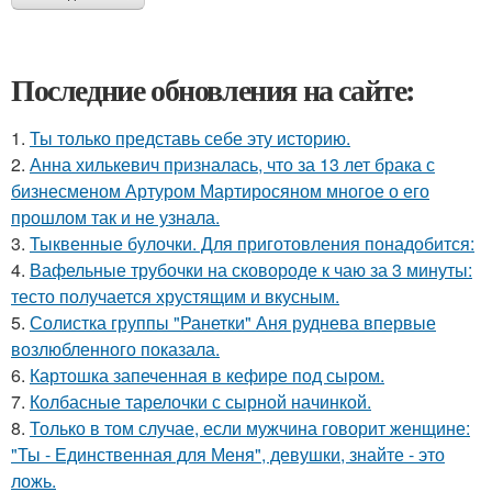
Последние обновления на сайте:
1.
Ты только представь себе эту историю.
2.
Анна хилькевич призналась, что за 13 лет брака с
бизнесменом Артуром Мартиросяном многое о его
прошлом так и не узнала.
3.
Тыквенные булочки. Для приготовления понадобится:
4.
Вафельные трубочки на сковороде к чаю за 3 минуты:
тесто получается хрустящим и вкусным.
5.
Солистка группы "Ранетки" Аня руднева впервые
возлюбленного показала.
6.
Картошка запеченная в кефире под сыром.
7.
Колбасные тарелочки с сырной начинкой.
8.
Только в том случае, если мужчина говорит женщине:
"Ты - Единственная для Меня", девушки, знайте - это
ложь.