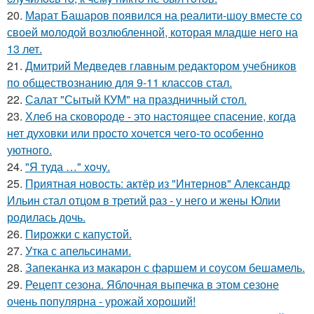
20.
Марат Башаров появился на реалити-шоу вместе со
своей молодой возлюбленной, которая младше него на
13 лет.
21.
Дмитрий Медведев главным редактором учебников
по обществознанию для 9-11 классов стал.
22.
Салат "Сытый КУМ" на праздничный стол.
23.
Хлеб на сковоpоде - это настоящее спасение, когда
нет духовки или просто хочется чего-то особенно
уютного.
24.
"Я туда …" xoчу.
25.
Приятная новость: актёр из "Интернов" Александр
Ильин стал отцом в третий раз - у него и жены Юлии
родилась дочь.
26.
Пирожки с капустой.
27.
Утка с апельсинами.
28.
Запеканка из макарон с фаршем и соусом бешамель.
29.
Рецепт сезона. Яблочная выпечка в этом сезоне
очень популярна - урожай хороший!