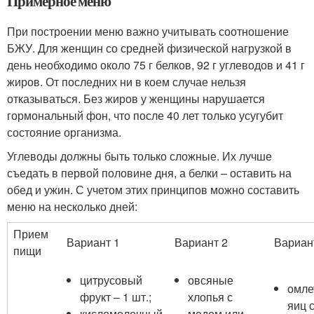
Примерное меню
При построении меню важно учитывать соотношение
БЖУ. Для женщин со средней физической нагрузкой в
день необходимо около 75 г белков, 92 г углеводов и 41 г
жиров. От последних ни в коем случае нельзя
отказываться. Без жиров у женщины нарушается
гормональный фон, что после 40 лет только усугубит
состояние организма.
Углеводы должны быть только сложные. Их лучше
съедать в первой половине дня, а белки – оставить на
обед и ужин. С учетом этих принципов можно составить
меню на несколько дней:
Прием
Вариант 1
Вариант 2
Вариан
пищи
цитрусовый
овсяные
омле
фрукт – 1 шт.;
хлопья с
яиц 
кисломолочный
медом или