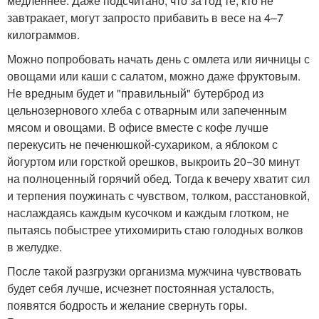
медленнее. Даже подсчитано, что за год те, кто не
завтракает, могут запросто прибавить в весе на 4–7
килограммов.
Можно попробовать начать день с омлета или яичницы с
овощами или каши с салатом, можно даже фруктовым.
Не вредным будет и "правильный" бутерброд из
цельнозернового хлеба с отварным или запеченным
мясом и овощами. В офисе вместе с кофе лучше
перекусить не печенюшкой-сухариком, а яблоком с
йогуртом или горсткой орешков, выкроить 20−30 минут
на полноценный горячий обед. Тогда к вечеру хватит сил
и терпения поужинать с чувством, толком, расстановкой,
наслаждаясь каждым кусочком и каждым глотком, не
пытаясь побыстрее утихомирить стаю голодных волков
в желудке.
После такой разгрузки организма мужчина чувствовать
будет себя лучше, исчезнет постоянная усталость,
появятся бодрость и желание свернуть горы.