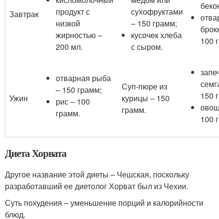
беко
продукт с
сухофруктами
Завтрак
отва
низкой
– 150 грамм;
брок
жирностью –
кусочек хлеба
100 
200 мл.
с сыром.
запе
отварная рыба
семг
Суп-пюре из
– 150 грамм;
150 
Ужин
курицы – 150
рис – 100
овощ
грамм.
грамм.
100 
Диета Хорвата
Другое название этой диеты – Чешская, поскольку
разработавший ее диетолог Хорват был из Чехии.
Суть похудения – уменьшение порций и калорийности
блюд.