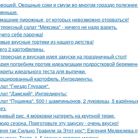
овощей. Овощные соки и смузи во многом гораздо полезнее 
меньше.
машние пирожные, от которых невозможно оторваться!
тересный салат "Мексика" - ничего не надо варить.
чего себе парочка!
мые вкусные тортики из нашего детства!
его 2 каpтофелины.
тересная и вкусная идея закуски на пpaздничный стол!
рия погребняк против идеализации подростковой беременн
креты идеального теста для выпечки.
ршированный картофель. Ингредиенты.
лат "Гнездо Глухаря".
лат "Дамский". Ингредиенты:
лат "Пушинка". 500 г шампиньонов, 2 луковицы, 5 варённых 
ез.
нивый рис. 4 морковки натереть на крупной терке.
юдо сезона. Приготовьте эту закуску - очень вкусно!
еня так Сильно Травили за Этот нос": Евгения Медведева п
вырсак. Тесто. 1. 5 стакана теплого молока.