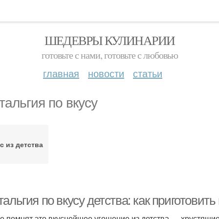
ШЕДЕВРЫ КУЛИНАРИИ
готовьте с нами, готовьте с любовью
главная
новости
статьи
тальгия по вкусу
с из детства
альгия по вкусу детства: как приготовит
е помнят это вкуснейшее угощение из детства — хрустящие