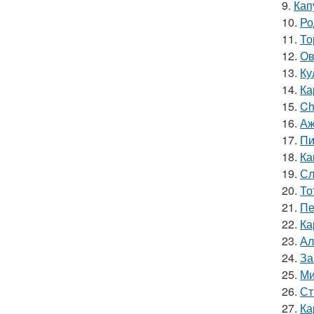
9.
Кап
10.
Ро
11.
То
12.
Ов
13.
Ку
14.
Ка
15.
Ch
16.
Аж
17.
Пи
18.
Ка
19.
Сл
20.
То
21.
Пе
22.
Ка
23.
Ал
24.
За
25.
Ми
26.
Ст
27.
Ка