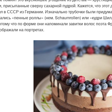
и, присыпанные сверху сахарной пудрой. Кажется, что этот 
л в СССР из Германии. Изначально трубочки были придума
ались «пенные роллы» (нем. Schaumrollen) или «кудри Шилл
отому что по форме они напоминали завитки волос поэта Ф
зображали на портретах.