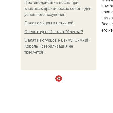
Противодействие весам при
внутр
климаксе: практические советы для
прише
успешного похудения
назыв
Салат с яйцом и ветчиной.
Все п
его и
Очень вкусный салат "Аленка"!
Салат из огурцов на зиму "Зимний
Король" (стерилизация не
требуется).