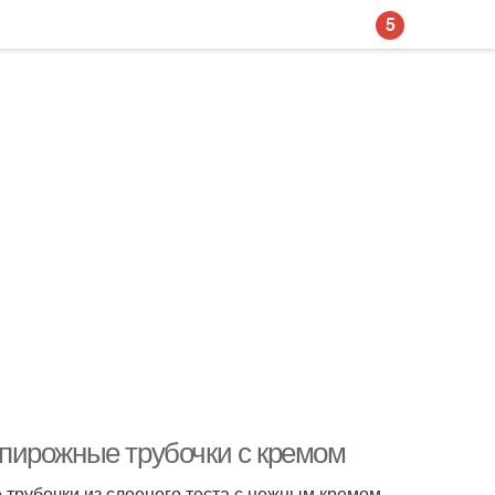
5
ь пирожные трубочки с кремом
 трубочки из слоеного теста с нежным кремом