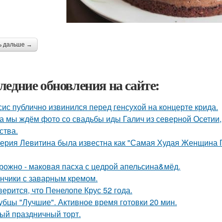
ь дальше →
ледние обновления на сайте:
сис публично извинился перед генсухой на концерте крида.
а мы ждём фото со свадьбы иды Галич из северной Осетии, 
ства.
ерия Левитина была известна как "Самая Худая Женщина П
рожно - маковая пасха с цедрой апельсина&мёд.
нчики с заварным кремом.
верится, что Пенелопе Крус 52 года.
убцы "Лучшие". Активное время готовки 20 мин.
ый праздничный торт.