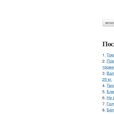
читат
Пос
1.
Ток
2.
Пок
торже
3.
Вал
25 кг.
4.
Тво
5.
Бли
6.
Не 
7.
Гол
8.
Бел