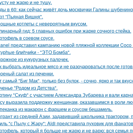
усту не жарю и не тушу.
ды в 60: как сейчас живёт дочь москвички Галины шубенино
рт "Пьяная Вишня".
ощные котлеты с невероятным вкусом.
линарный гид: 5 главных ошибок при жарке сочного стейка.
ртофель в соевом соусе.
anel представил кампанию новой пляжной коллекции Coco 
урhые блиhчиkи - "ЭТO Бомба".
рожное из кукурузных палочек.
к выбрать идеальное мясо и не разочароваться после готов
оеный салат из печенки.
т самый "Биг Мак", только без булок, - сочно, ярко и так вку
ченье "Родом из Детства".
ртину "Скуф" с участием Александра Зубарева и вали карна
су выразила поддержку женщинам, оказавшимся в роли лю
пеканка из макарон с фаршем и соусом бешамель.
грант из средней Азии, задавивший школьника трактором, 
иль "с Пылу с Жару": Aldi представила пуховик для фанато
ртофель, который я больше не жарю и не варю: вся семья пр