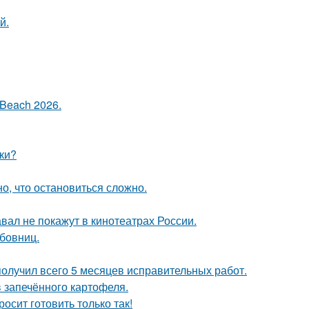
й.
Beach 2026.
ки?
сно, что остановиться сложно.
вал не покажут в кинотеатрах России.
бовниц.
получил всего 5 месяцев исправительных работ.
в запечённого картофеля.
осит готовить только так!