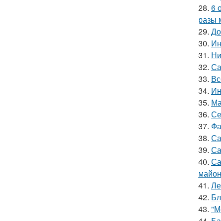
28.
6 
разы 
29.
До
30.
Ин
31.
Ни
32.
Са
33.
Вс
34.
Ин
35.
Ма
36.
Се
37.
Фа
38.
Са
39.
Са
40.
Са
майон
41.
Ле
42.
Бл
43.
"М
44.
Ба