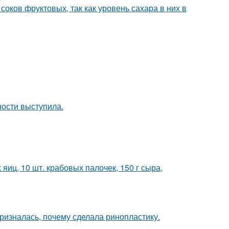
соков фруктовых, так как уровень сахара в них в
ости выступила.
яиц, 10 шт. крабовых палочек, 150 г сыра,
ризналась, почему сделала ринопластику.