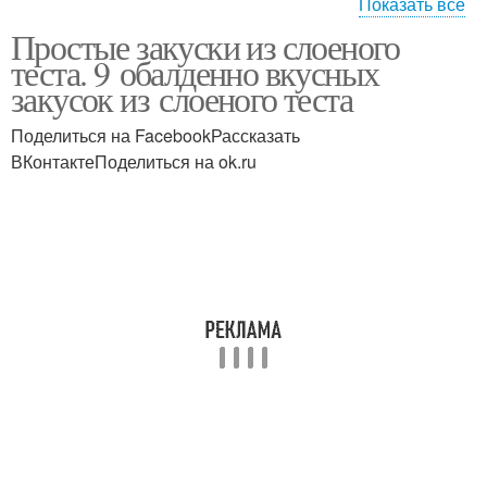
Показать все
Простые закуски из слоеного
Закуска из слоеного
теста. 9 обалденно вкусных
теста
закусок из слоеного теста
Поделиться на FacebookРассказать
ВКонтактеПоделиться на ok.ru