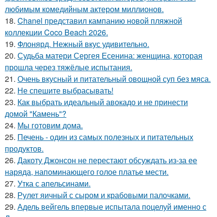
любимым комедийным актером миллионов.
18.
Chanel представил кампанию новой пляжной
коллекции Coco Beach 2026.
19.
Флонярд. Нежный вкус удивительно.
20.
Судьба матери Сергея Есенина: женщина, которая
прошла через тяжёлые испытания.
21.
Очень вкусный и питательный овощной суп без мяса.
22.
Не спешите выбрасывать!
23.
Как выбрать идеальный авокадо и не принести
домой "Камень"?
24.
Мы готовим дома.
25.
Печень - один из самых полезных и питательных
продуктов.
26.
Дакоту Джонсон не перестают обсуждать из-за ее
наряда, напоминающего голое платье мести.
27.
Утка с апельсинами.
28.
Рулет яичный с сыром и крабовыми палочками.
29.
Адель вейгель впервые испытала поцелуй именно с