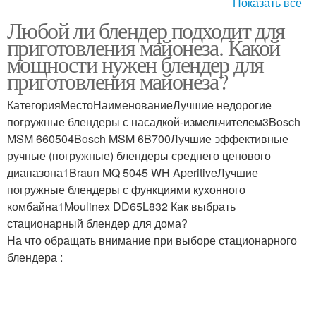
Показать все
Ингредиенты для
Любой ли блендер подходит для
вегетарианский
Майонез в блендере
приготовления майонеза. Какой
майонез
мощности нужен блендер для
приготовления майонеза?
Майонез в домашних
КатегорияМестоНаименованиеЛучшие недорогие
Блендер с майонезом
условиях
погружные блендеры с насадкой-измельчителем3Bosch
MSM 660504Bosch MSM 6B700Лучшие эффективные
ручные (погружные) блендеры среднего ценового
диапазона1Braun MQ 5045 WH AperitiveЛучшие
Быстрый майонез
Классический майонез
погружные блендеры с функциями кухонного
комбайна1Moulinex DD65L832 Как выбрать
стационарный блендер для дома?
На что обращать внимание при выборе стационарного
Майонез из
блендера :
Майонез с горчицей
перепелиных яиц