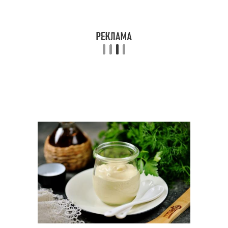
Майонез без
Майонез без яиц
погружного блендера
Минутный майонез