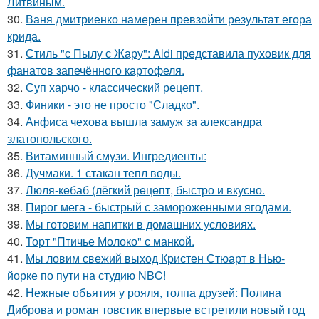
Литвиным.
30.
Ваня дмитриенко намерен превзойти результат егора
крида.
31.
Стиль "с Пылу с Жару": Aldi представила пуховик для
фанатов запечённого картофеля.
32.
Суп харчо - классический рецепт.
33.
Финики - это не просто "Сладко".
34.
Анфиса чехова вышла замуж за александра
златопольского.
35.
Витаминный смузи. Ингредиенты:
36.
Дучмаки. 1 стакан тепл воды.
37.
Люля-кeбаб (лёгкий рeцeпт, быстро и вкусно.
38.
Пирог мега - быстрый с замороженными ягодами.
39.
Мы готовим напитки в домашних условиях.
40.
Торт "Птичье Молоко" с манкой.
41.
Мы ловим свежий выход Кристен Стюарт в Нью-
йорке по пути на студию NBC!
42.
Нежные объятия у рояля, толпа друзей: Полина
Диброва и роман товстик впервые встретили новый год