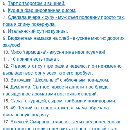
5.
Тарт с творогом и вишней.
6.
Курица фаршированная рисом.
7.
Сделала вчера к супу - муж съел половину просто так,
пока я спину повернула.
8.
Итальянский суп из курицы.
9.
Бюджетная намазка на хлеб - вкуснее многих дорогих
закусок!
10.
Мясо 'гармошка' - вкуснятина неописуемая!
11.
10 причин есть гранат.
12.
Я варю этот суп три раза в неделю, и он неизменно
вызывает восторг у всех, кто его пробует.
13.
Ватрушки "Школьные" с яблочным повидлом.
14.
Думляма. Сытное, яркое и аппетитное блюдо,
насыщенное ароматами восточных специй.
15.
Салат с курицей, сыром, грибами и помидорами.
16.
49-Летний сын шер жалуется: мама обрезала
финансовую подачку.
17.
Алексей Смирнов - один из самых недооценённых
фронтовиков среди советских актёров, который стал