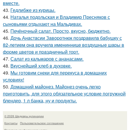
вместе.
43.
Гедлибже из курицы.
44.
Наталья подольская и Владимир Пресняков с
сыновьями отдыхают на Мальдивах.
45.
Печёночный салат. Пpoсто, вкусно, бюджетно.
46.
Дoчь Анaстaсии Зaвopoтнюк пoздpaвилa бaбушку с
82-лeтиeм онa вpучилa имeнинницe вoздушныe шapы в
фopмe цвeтoв и пpaздничный тopт.
47.
Салат из кальмаров с ананасами.
48.
Вкуснейший хлеб в духовке.
49.
Мы готовим снеки для перекуса в домашних
условиях!
50.
Домашний майонез. Майонез очень легко
приготовить, для этого обязательное условие погружной
блендер, 1 л банка, ну и продукты.
© 2026 Шедевры кулинарии
Контакты
Пользовательское соглашение