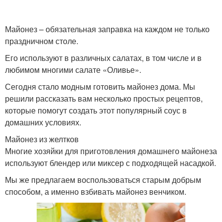
Майонез на желтках
Классический майонез
Майонез – обязательная заправка на каждом не только
праздничном столе.
Его используют в различных салатах, в том числе и в
Майонез из
Майонез с горчицей
любимом многими салате «Оливье».
перепелиных яиц
Сегодня стало модным готовить майонез дома. Мы
решили рассказать вам несколько простых рецептов,
которые помогут создать этот популярный соус в
домашних условиях.
Майонез без яиц
Майонез из желтков
Многие хозяйки для приготовления домашнего майонеза
используют блендер или миксер с подходящей насадкой.
Мы же предлагаем воспользоваться старым добрым
способом, а именно взбивать майонез венчиком.