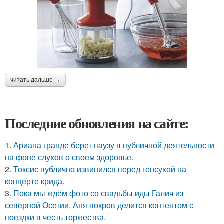
читать дальше →
Последние обновления на сайте:
1.
Ариана гранде берет паузу в публичной деятельности
на фоне слухов о своем здоровье.
2.
Токсис публично извинился перед генсухой на
концерте крида.
3.
Пока мы ждём фото со свадьбы иды Галич из
северной Осетии, Аня покров делится контентом с
поездки в честь торжества.