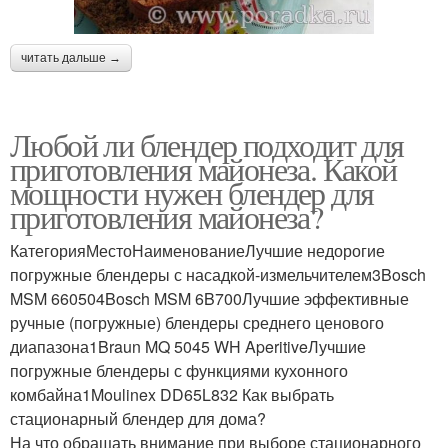
читать дальше →
Любой ли блендер подходит для
приготовления майонеза. Какой
мощности нужен блендер для
приготовления майонеза?
КатегорияМестоНаименованиеЛучшие недорогие
погружные блендеры с насадкой-измельчителем3Bosch
MSM 660504Bosch MSM 6B700Лучшие эффективные
ручные (погружные) блендеры среднего ценового
диапазона1Braun MQ 5045 WH AperitiveЛучшие
погружные блендеры с функциями кухонного
комбайна1Moulinex DD65L832 Как выбрать
стационарный блендер для дома?
На что обращать внимание при выборе стационарного