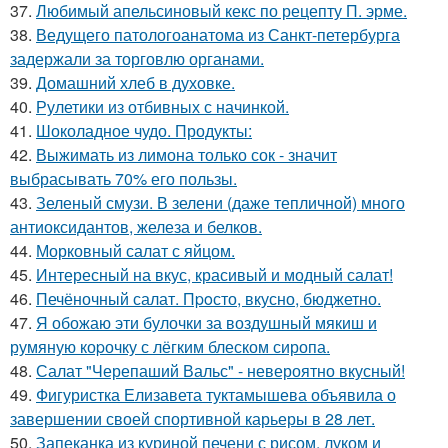
37.
Любимый апельсиновый кекс по рецепту П. эрме.
38.
Ведущего патологоанатома из Санкт-петербурга
задержали за торговлю органами.
39.
Домашний хлеб в духовке.
40.
Рулетики из отбивных с начинкой.
41.
Шоколадное чудо. Продукты:
42.
Выжимать из лимона только сок - значит
выбрасывать 70% его пользы.
43.
Зеленый смузи. В зелени (даже тепличной) много
антиоксидантов, железа и белков.
44.
Морковный салат с яйцом.
45.
Интересный на вкус, красивый и модный салат!
46.
Печёночный салат. Пpoсто, вкусно, бюджетно.
47.
Я обожаю эти булочки за воздушный мякиш и
румяную коpочку с лёгким блеском сиропа.
48.
Салат "Черепаший Вальс" - невероятно вкусный!
49.
Фигуристка Елизавета туктамышева объявила о
завершении своей спортивной карьеры в 28 лет.
50.
Запеканка из куриной печени с рисом, луком и