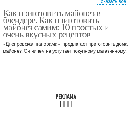
Показать все
Как приготовить майонез в
Майонез в домашних
Майонез по
блендере. Как приготовить
условиях
классическому рецепту
майонез самим: 10 простых и
очень вкусных рецептов
Майонез в блендере-
«Днепровская панорама» предлагает приготовить дома
Майонез с уксусом
чаше
майонез. Он ничем не уступает покупному магазинному.
Майонез с лимонным
Майонез без горчицы
соком
Блендер с майонезом
Быстрый майонез