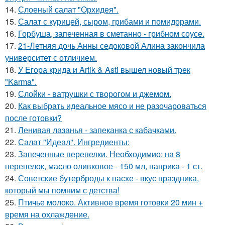
14.
Слоеный салат "Орхидея".
15.
Салат с курицей, сыром, грибами и помидорами.
16.
Горбуша, запеченная в сметанно - грибном соусе.
17.
21-Летняя дочь Анны седоковой Алина закончила
университет с отличием.
18.
У Егора крида и Artik & Asti вышел новый трек
"Karma".
19.
Слойки - ватрушки с творогом и джемом.
20.
Как выбрать идеальное мясо и не разочароваться
после готовки?
21.
Ленивая лазанья - запеканка с кабачками.
22.
Салат "Идеал". Ингредиенты:
23.
Запеченные перепелки. Необходимио: на 8
перепелок, масло оливковое - 150 мл, паприка - 1 ст.
24.
Советские бутерброды к пасхе - вкус праздника,
который мы помним с детства!
25.
Птичье молоко. Активное время готовки 20 мин +
время на охлаждение.