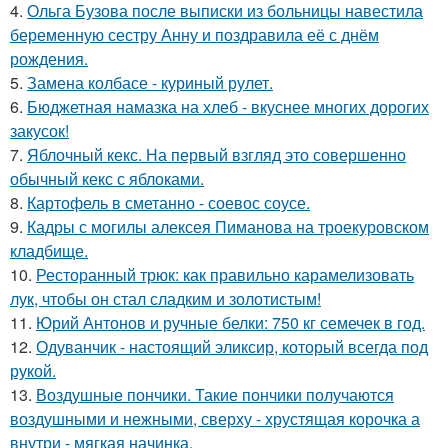
4.
Ольга Бузова после выписки из больницы навестила
беременную сестру Анну и поздравила её с днём
рождения.
5.
Замена колбасе - куриный рулет.
6.
Бюджетная намазка на хлеб - вкуснее многих дорогих
закусок!
7.
Яблочный кекс. На первый взгляд это совершенно
обычный кекс с яблоками.
8.
Картофель в сметанно - соевос соусе.
9.
Кадры с могилы алексея Пиманова на троекуровском
кладбище.
10.
Ресторанный трюк: как правильно карамелизовать
лук, чтобы он стал сладким и золотистым!
11.
Юрий Антонов и ручные белки: 750 кг семечек в год.
12.
Одуванчик - настоящий эликсир, который всегда под
рукой.
13.
Воздушные пончики. Такие пончики получаются
воздушными и нежными, сверху - хрустящая корочка а
внутри - мягкая начинка.