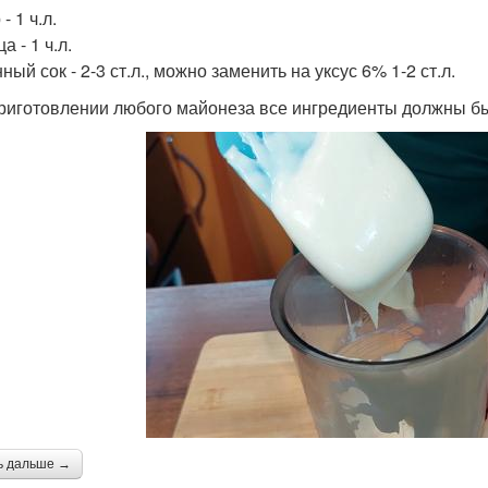
- 1 ч.л.
а - 1 ч.л.
ый сок - 2-3 ст.л., можно заменить на уксус 6% 1-2 ст.л.
риготовлении любого майонеза все ингредиенты должны б
ь дальше →