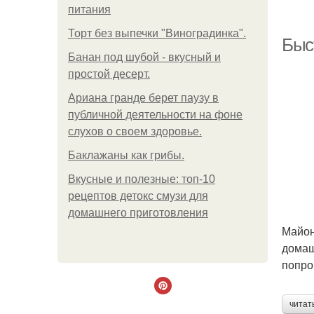
питания
Торт без выпечки "Виноградинка".
Быст
Банан под шубой - вкусный и
простой десерт.
Ариана гранде берет паузу в
М
публичной деятельности на фоне
слухов о своем здоровье.
Баклажаны как грибы.
М
Вкусные и полезные: топ-10
рецептов детокс смузи для
домашнего приготовления
Майон
домаш
попро
читат