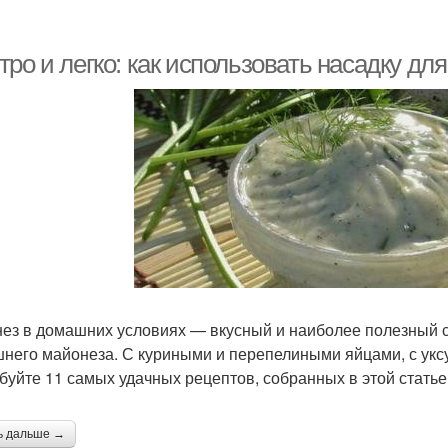
Майонез на яичном
Майонез на отварных
Майо
порошке
желтках
ро и легко: как использовать насадку дл
айонез без горчицы
Полезный майонез
Май
айонез с лимонным
Майонез с уксусом
соком
ез в домашних условиях — вкусный и наиболее полезный с
Быстрый майонез
Майонез на желтках
Ма
него майонеза. С куриными и перепелиными яйцами, с уксус
буйте 11 самых удачных рецептов, собранных в этой статье
Минутный майонез
ь дальше →