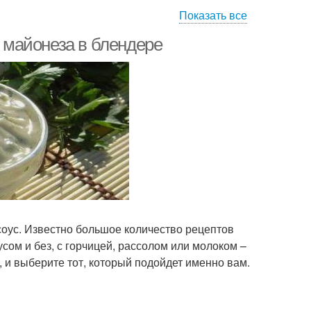
Показать все
нез на аквафабе
Майонез без блендера
я майонеза в блендере
Майонез из
онез с горчицей
перепелиных яиц
Майонез в
Блендер с майонезом
измельчителе
Майонез без погружного
оус. Известно большое количество рецептов
йонез без яиц
блендера
ом и без, с горчицей, рассолом или молоком –
, и выберите тот, который подойдет именно вам.