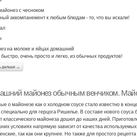
майонез с чесноком
ный аккомпанемент к любым блюдам - то, что вы искали!
кал
н
ез на молоке и яйцах домашний
 быстро, очень просто и легко, из обычных продуктов!
ь дальше →
ашний майонез обычным венчиком. Майо
ые о майонезе как о холодном соусе стало известно в конце
 специально для герцога Ришелье. В составе нового соуса б
т классического майонеза дошел до наших дней. Приготовл
них условиях напрямую зависит от качества используемых 
енские, так как они крупнее. Но также для простого рецепт