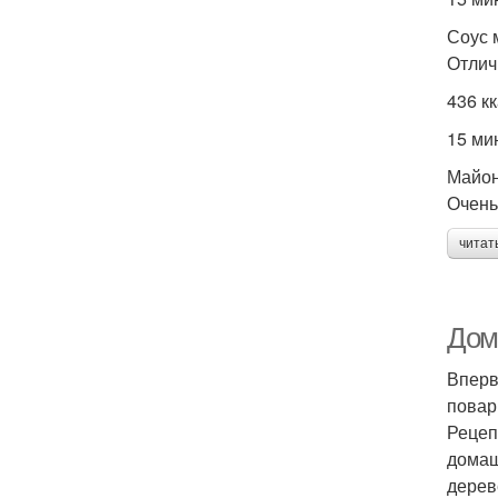
Соус 
Отлич
436 к
15 ми
Майон
Очень
читат
Дом
Вперв
повар
Рецеп
домаш
дерев