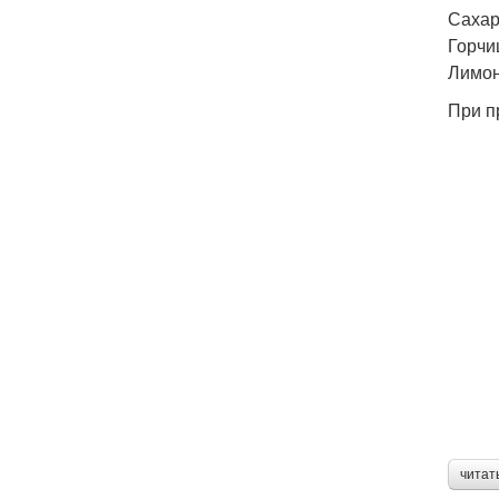
Сахар 
Горчиц
Лимонн
При п
читат