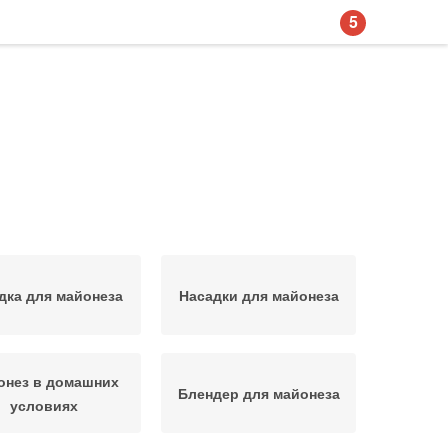
5
дка для майонеза
Насадки для майонеза
онез в домашних
Блендер для майонеза
условиях