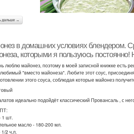
ь дальше →
онез в домашних условиях блендером. С
онеза, которыми я пользуюсь постоянно! 
нь люблю майонез, поэтому в моей записной книжке есть рец
 любимый "вместо майонеза". Любите этот соус, присоединя
готовлении этого соуса, соблюдая которые майонез получитс
говый
алатов идеально подойдёт классический Провансаль , с нег
ПТ:
 1 шт.
тельное масло - 180-200 мл.
 1/2 ч.л.