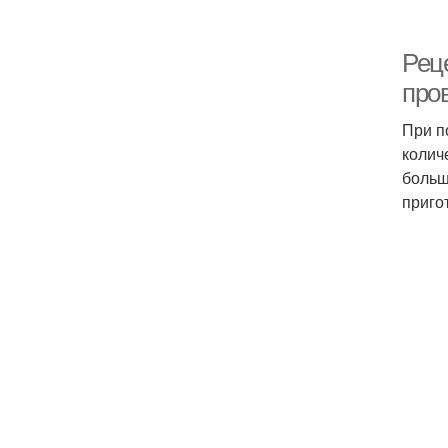
Рец
про
При п
колич
больш
приго