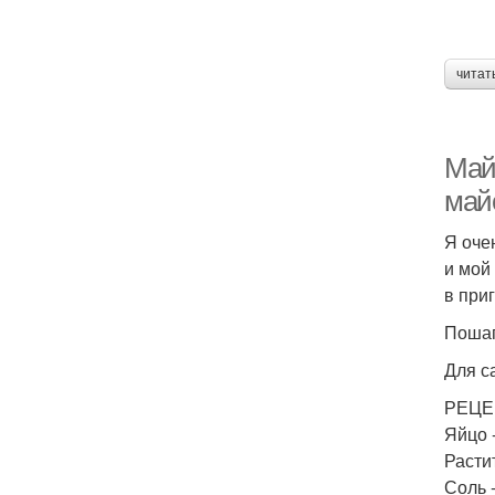
читат
Май
май
Я оче
и мой
в при
Поша
Для с
РЕЦЕ
Яйцо -
Расти
Соль -