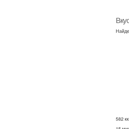
Вку
Найде
582 к
15 ми