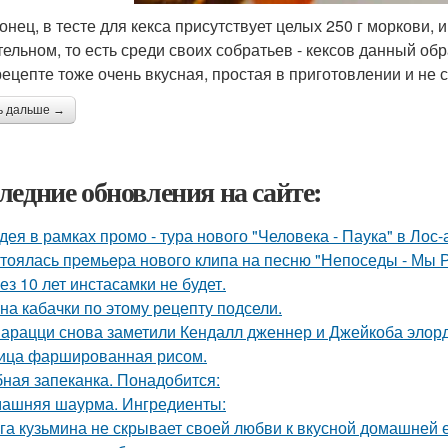
конец, в тесте для кекса присутствует целых 250 г моркови, 
тельном, то есть среди своих собратьев - кексов данный о
рецепте тоже очень вкусная, простая в приготовлении и не 
ь дальше →
ледние обновления на сайте:
дея в рамках промо - тура нового "Человека - Паука" в Лос
тоялась пpeмьepа нового клипа на песню "Непоседы - Мы 
ез 10 лет инстасамки не будет.
на кабачки по этому рецепту подсели.
арацци снова заметили Кендалл дженнер и Джейкоба элорд
ица фаршированная рисом.
ная запеканка. Понадобится:
ашняя шаурма. Ингредиенты:
га кузьмина не скрывает своей любви к вкусной домашней 