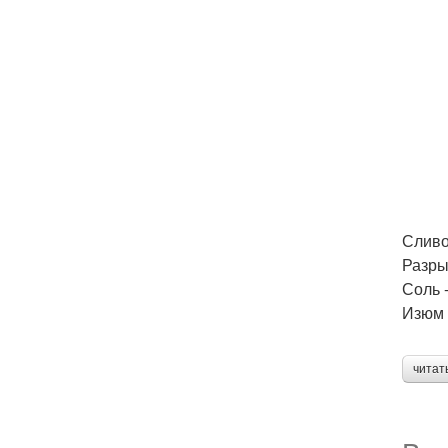
Сливо
Разрых
Соль 
Изюм -
читат