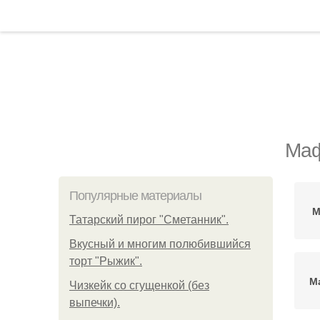
Маф
Популярные материалы
М
Татарский пирог "Сметанник".
Вкусный и многим полюбившийся
торт "Рыжик".
М
Чизкейк со сгущенкой (без
выпечки).