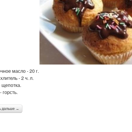
чное масло - 20 г.
литель - 2 ч. л.
- щепотка.
 горсть.
ь дальше →