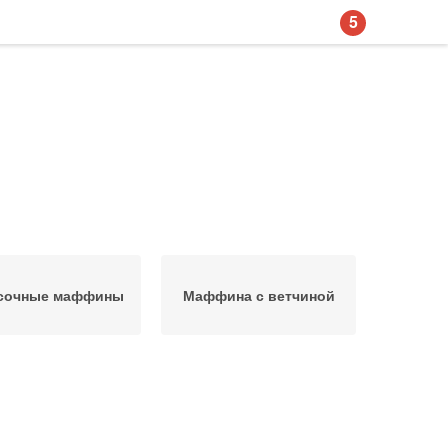
5
сочные маффины
Маффина с ветчиной