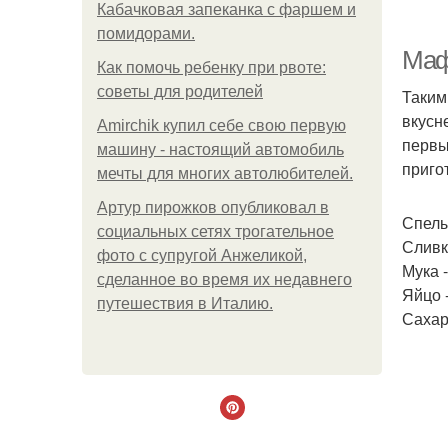
Кабачковая запеканка с фаршем и
помидорами.
Маф
Как помочь ребенку при рвоте:
советы для родителей
Таким
вкусн
Amirchik купил себе свою первую
первы
машину - настоящий автомобиль
приго
мечты для многих автолюбителей.
Артур пирожков опубликовал в
Спелы
социальных сетях трогательное
Сливк
фото с супругой Анжеликой,
Мука -
сделанное во время их недавнего
Яйцо -
путешествия в Италию.
Сахар 