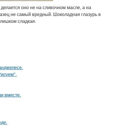
и делается оно не на сливочном масле, а на
бразец не самый вредный. Шоколадная глазурь в
слишком сладкая.
-анджелесе.
Риcуем".
и вместе.
еде.