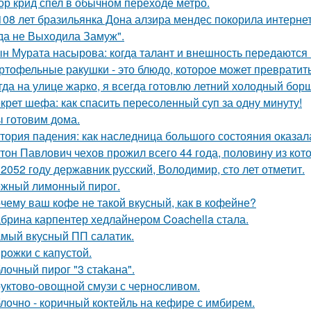
ор крид спел в обычном переходе метро.
108 лет бразильянка Дона алзира мендес покорила интерне
да не Выходила Замуж".
н Мурата насырова: когда талант и внешность передаются 
ртофельные ракушки - это блюдо, которое может превратит
гда на улице жарко, я всегда готовлю летний холодный бор
крет шефа: как спасить пересоленный суп за одну минуту!
 готовим дома.
тория падения: как наследница большого состояния оказала
тон Павлович чехов прожил всего 44 года, половину из кот
 2052 году державник русский, Володимир, сто лет отметит.
жный лимонный пирог.
чему ваш кофе не такой вкусный, как в кофейне?
брина карпентер хедлайнером Coachella стала.
мый вкусный ПП салатик.
рожки с капустой.
лочный пирог "3 стаkана".
уктово-овощной смузи с черносливом.
лочно - коричный коктейль на кефире с имбирем.