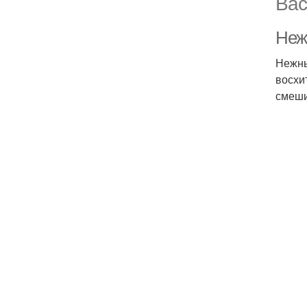
Вас
Неж
Нежны
восхи
смеши