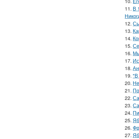
10.
Ег
11.
В 
Никог
12.
Сы
13.
Ка
14.
Ко
15.
Се
16.
Мы
17.
Ис
18.
Ан
19.
"В
20.
Не
21.
По
22.
Са
23.
Са
24.
Пи
25.
Яб
26.
Фр
27.
Яб