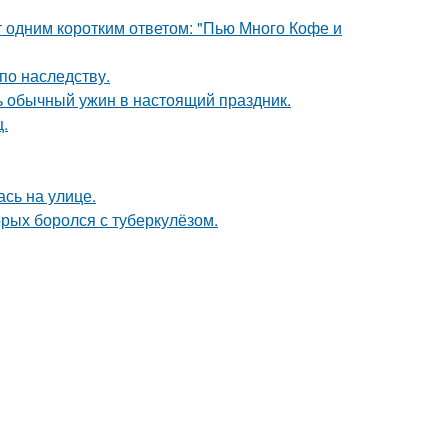
т одним коротким ответом: "Пью Много Кофе и
по наследству.
ь обычный ужин в настоящий праздник.
щ.
сь на улице.
орых боролся с туберкулёзом.