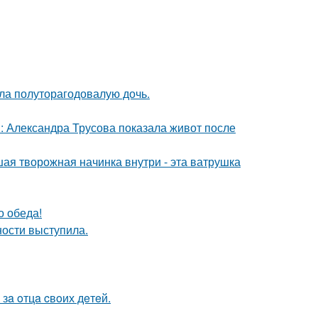
ла полуторагодовалую дочь.
: Александра Трусова показала живот после
ая творожная начинка внутри - эта ватрушка
о обеда!
ости выступила.
зa oтцa cвoих дeтeй.