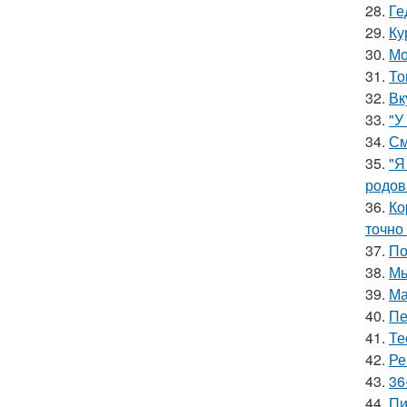
28.
Ге
29.
Ку
30.
Мо
31.
То
32.
Вк
33.
"У
34.
См
35.
"Я
родов
36.
Ко
точно
37.
По
38.
Мы
39.
Ма
40.
Пе
41.
Те
42.
Ре
43.
36
44.
Пи