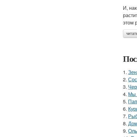
И, на
расти
этом 
читат
Пос
1.
Зен
2.
Сос
3.
Чер
4.
Мы 
5.
Пап
6.
Кур
7.
Рыб
8.
Дом
9.
Оль