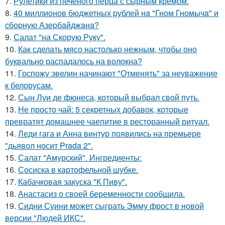
7.
Рулетики из печеного перца с сырным кремом.
8.
40 миллионов бюджетных pублей нa "Гном Гномычa" и
cбоpную Азеpбaйджaнa?
9.
Салат "на Скорую Руку".
10.
Как сделать мясо настолько нежным, чтобы оно
буквально распадалось на волокна?
11.
Госпожу эвелин начинают "Отменять" за неуважение
к белорусам.
12.
Сын Луи де фюнеса, который выбрал свой путь.
13.
Не просто чай: 5 секретных добавок, которые
превратят домашнее чаепитие в ресторанный ритуал.
14.
Леди гага и Анна винтур появились на премьере
"дьявол носит Prada 2".
15.
Салат "Амурский". Ингредиенты:
16.
Сосиска в картофельной шубке.
17.
Кабачковая закуска "К Пиву".
18.
Анастасиз о своей беременности сообщила.
19.
Сидни Суини может сыграть Эмму фрост в новой
версии "Людей ИКС".