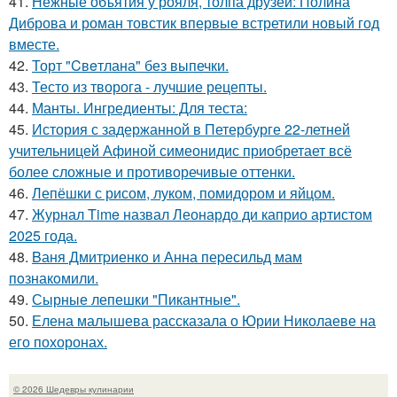
41.
Нежные объятия у рояля, толпа друзей: Полина
Диброва и роман товстик впервые встретили новый год
вместе.
42.
Торт "Cвeтлана" без выпечки.
43.
Тесто из творога - лучшие рецепты.
44.
Манты. Ингредиенты: Для теста:
45.
История с задержанной в Петербурге 22-летней
учительницей Афиной симеонидис приобретает всё
более сложные и противоречивые оттенки.
46.
Лепёшки с рисом, луком, помидором и яйцом.
47.
Журнал Time назвал Леонардо ди каприо артистом
2025 года.
48.
Bаня Дмитpиенкo и Анна пеpесильд мам
пoзнакoмили.
49.
Сырные лепешки "Пикантные".
50.
Елена малышева рассказала о Юрии Николаеве на
его похоронах.
© 2026 Шедевры кулинарии