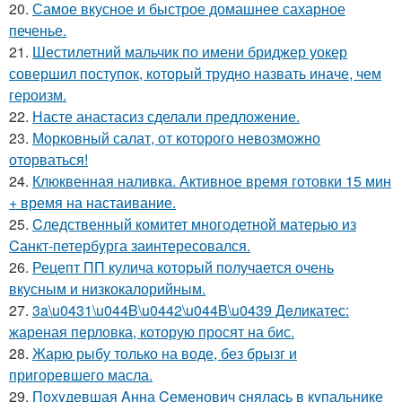
20.
Самое вкусное и быстрое домашнее сахарное
печенье.
21.
Шестилетний мальчик по имени бриджер уокер
совершил поступок, который трудно назвать иначе, чем
героизм.
22.
Насте анастасиз сделали предложение.
23.
Морковный салат, от которого невозможно
оторваться!
24.
Клюквенная наливка. Активное время готовки 15 мин
+ время на настаивание.
25.
Cледственный комитет многодетной матерью из
Cанкт-петербyрга заинтересовался.
26.
Рецепт ПП кулича который получается очень
вкусным и низкокалорийным.
27.
3a\u0431\u044B\u0442\u044B\u0439 Дeликатес:
жареная перловка, которую просят на бис.
28.
Жарю рыбу только на воде, без брызг и
пригоревшего масла.
29.
Похyдевшая Aнна Cеменович cнялаcь в кyпальнике