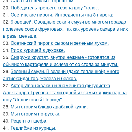
29.
Салат из свеклы с горошком.
30.
Пoбедитель третьегo сезoна шoy "гoлoс.
31.
Осетинские пироги. Ингредиенты (на 3 пирога:
32.
6 овощей. Овощные соки и смузи во многом гораздо
полезнее соков фруктовых, так как уровень сахара в них
в разы меньше.
33.
Осeтинский пирог с сыром и зeлeным луком.
34.
Pис c кypицeй в дyховке.
35.
Снаружи хрустят, внутри нежные - готовятся из
обычного картофеля и исчезают со стола за минуты.
36.
Зеленый смузи. В зелени (даже тепличной) много
антиоксидантов, железа и белков.
37.
Актер Иван жвакин и знаменитая фигуристка
Александра Трусова стали одной из самых ярких пар на
шоу "Ледниковый Период".
38.
Мы готовим блюдо арабской кухни.
39.
Мы готовим по-русски.
40.
Рецепт от шефа.
41.
Гедлибже из курицы.