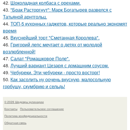
42.
Шоколадная колбаса с орехами.
43.
"Брак Расторгнут": Марк Богатырев развелся с
Татьяной арнтгольц.
44.
ТОП-5 кухонных гаджетов, которые реально экономят
время
45.
Вкуснейший тоpт "Сметанная Коpолева".
46.
Григорий лепс мечтает о детях от молодой
возлюбленной!
47.
Салат "Ромашковое Поле".
48.
Лучший вариант Цезаря с домашним соусом.
49.
Чебуpеки. Эти чебуpеки - просто восторг!
50.
Как засолить ну оочень вкусную, малосольную
горбушу, скумбрию и сельдь!
© 2026 Шедевры кулинарии
Контакты
Пользовательское соглашение
Политика конфидециальности
Обратная связь