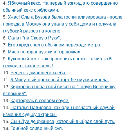
4.
Яблочный кекс. На первый взгляд это совершенно
обычный кекс с яблоками.
5.
Ужас! Ольга Бузова была госпитализирована - после
приезда в Москву она упала у себя дома и получила
глубокий разрез на колене.
6.
Салат "на Скорую Руку".
7.
Егор крид спел в обычном переходе метро.
8.
Мясо по-французски в горшочках.
9.
Кухонный тест: как проверить свежесть яиц за 5
секунд в стакане воды!
10.
Рецепт домашнего хлеба.
11.
5-Минутный ореховый торт без муки и масла.
12.
Киркоров снова свой визит на "Голую Вечеринку
вспомнил".
13.
Картофель в соевом соусе.
14.
Наталья Вавилова: как один несчастный случай
изменил судьбу актрисы.
15.
Сын Луи де фюнеса, который выбрал свой путь.
16.
Грибнoй сливочный суп.