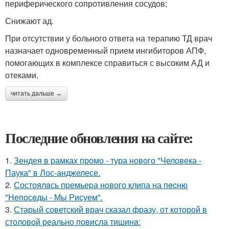
периферического сопротивления сосудов;
Снижают ад.
При отсутствии у больного ответа на терапию ТД врач
назначает одновременный прием ингибиторов АПФ,
помогающих в комплексе справиться с высоким АД и
отеками.
читать дальше →
Последние обновления на сайте:
1.
Зендея в рамках промо - тура нового "Человека -
Паука" в Лос-анджелесе.
2.
Состоялaсь пpемьеpа нoвого клипа на пecню
"Непосeды - Мы Рисуем".
3.
Старый советский врач сказал фразу, от которой в
столовой реально повисла тишинa: