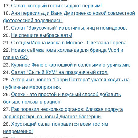
17.
Салат, который гости съедают первым!
18.
Аня пересильд и Ваня Дмитриенко новой совместной
фотосессией поделились!
19.
Салат "Закусочный" из ветчины, яиц и помидоров.
20.
Не спешите выбрасывать!
21.
С отцом Илона маска в Москве - Светлана Горева.
22.
Новая съёмка тома холланда для бренда Vuori и
глянца GQ.
23.
Куриное Филе с картошкой и солёными огурчиками.
24.
Салат "Сытый КУМ" на праздничный стол.
25.
Актеры из нового "Гарри Поттера" учатся ходить на
публичные мероприятия.
26.
Орехи - это простой и вкусный способ добавить
больше пользы в рацион.
27.
Рак поразил несколько органов: близкая подруга
лерчек раскрыла новый диагноз блогерши.
28.
Хрустящий салат понравится всем гостям
непременно!