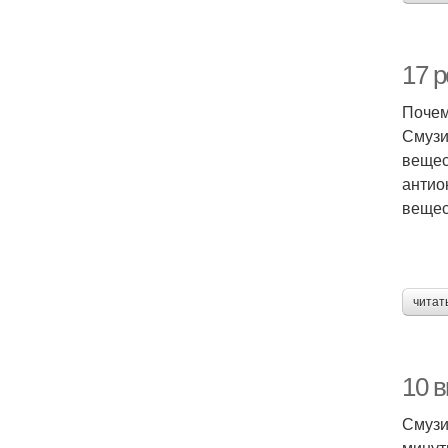
17 р
Почем
Смузи
вещес
антио
вещес
читат
10 
Смузи
минут