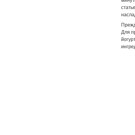
стать
насла
Прежд
Для п
йогур
ингре