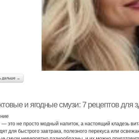
ь дальше →
ктовые и ягодные смузи: 7 рецептов для 
ение
 — это не просто модный напиток, а настоящий кладезь ви
дят для быстрого завтрака, полезного перекуса или освежа
ые смузи невероятно разнообразны, и их можно приготовит