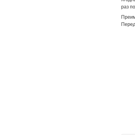
раз п
Преим
Перед