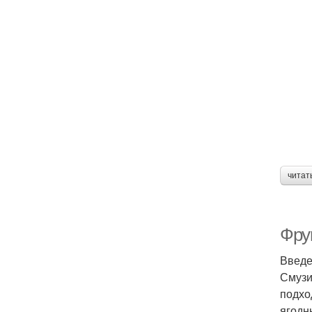
читат
Фру
Введ
Смузи
подхо
ягодн