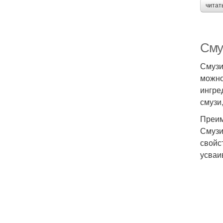
читат
Сму
Смузи
можно
ингре
смузи
Преим
Смузи
свойс
усваи