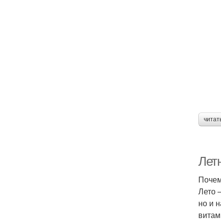
читат
Лет
Почем
Лето 
но и 
витам