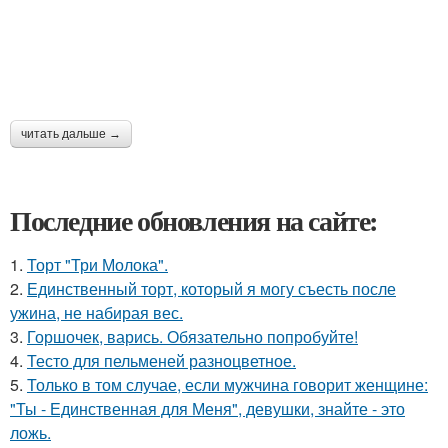
читать дальше →
Последние обновления на сайте:
1.
Торт "Три Молока".
2.
Единственный торт, который я могу съесть после
ужина, не набирая вес.
3.
Горшочек, варись. Обязательно попробуйте!
4.
Тесто для пельменей разноцветное.
5.
Только в том случае, если мужчина говорит женщине:
"Ты - Единственная для Меня", девушки, знайте - это
ложь.