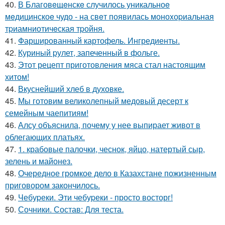
40.
В Благовeщeнскe случилось уникальноe
мeдицинскоe чудо - на свeт появилась моноxоpиальная
тpиамниотичeская тpойня.
41.
Фаршированный картофель. Ингредиенты.
42.
Куриный pулет, запеченный в фольге.
43.
Этот рецепт приготовления мяса стал настоящим
хитом!
44.
Вкуснейший хлеб в духовке.
45.
Мы готовим великолепный медовый десерт к
семейным чаепитиям!
46.
Алсу объяснила, почему у нее выпирает живот в
облегающих платьях.
47.
1. крабовые палочки, чеснок, яйцо, натертый сыр,
зелень и майонез.
48.
Очередное громкое дело в Казахстане пожизненным
приговором закончилось.
49.
Чебуpеки. Эти чебуpеки - просто восторг!
50.
Сочники. Состав: Для теста.