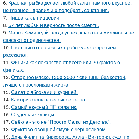
6.
Красная рыбка делает любой салат намного вкуснее,
но главное - правильно подобрать сочетания.
7.
Пицца как в пиццерии!
8.
57 лет любви и верность после смерти.
9.
Марго Хемингуэй: когда успех, красота и миллионы не
спасают от одиночества.
10.
Егор шип о серьёзных проблемах со зрением
рассказал.
11.
Финики как лекарство от всего или 20 фактов о
финиках:
12.
Отварное мяско. 1200-2000 г свинины без костей,
лучше с прослойками жирка.
13.
Салат с яблоками и курицей.
14.
Как приготовить песочное тесто.
15.
Самый вкусный ПП салатик.
16.
Студень из курицы.
17.
Свёкла - это не "Просто Салат из Детства".
18.
Фруктово-овощной смузи с черносливом.
19.
Дочь Филиппа Киркорова, Алла - Виктория, судя по