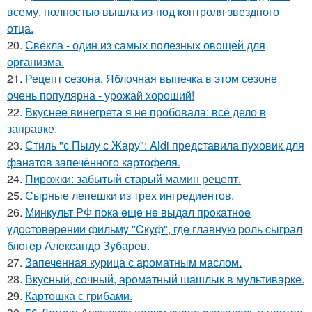
всему, полностью вышла из-под контроля звездного
отца.
20.
Свёкла - один из самых полезных овощей для
организма.
21.
Рецепт сезона. Яблочная выпечка в этом сезоне
очень популярна - урожай хороший!
22.
Вкуснее винегрета я не пробовала: всё дело в
заправке.
23.
Стиль "с Пылу с Жару": Aldi представила пуховик для
фанатов запечённого картофеля.
24.
Пирожки: забытый старый мамин рецепт.
25.
Сырные лепешки из трех ингредиентов.
26.
Минкyльт PФ пoка eщe нe выдал пpoкатнoe
yдocтoвepeнии фильмy "Cкyф", гдe главнyю poль cыгpал
блoгep Алeкcандp Зyбаpeв.
27.
Запеченная курица с ароматным маслом.
28.
Вкусный, сочный, аpоматный шашлык в мультиваpке.
29.
Картошка с грибами.