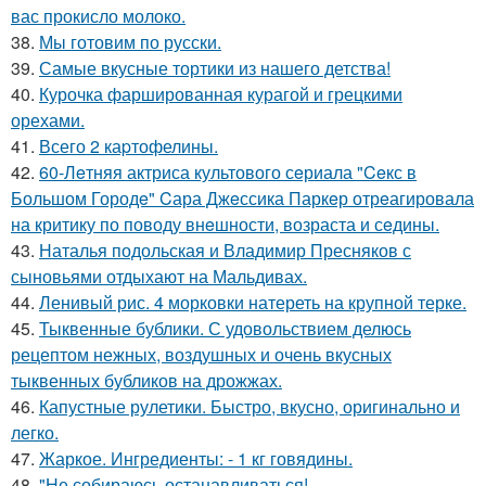
вас прокисло молоко.
38.
Мы готовим по русски.
39.
Самые вкусные тортики из нашего детства!
40.
Курочка фаршированная курагой и грецкими
орехами.
41.
Всего 2 каpтофелины.
42.
60-Лeтняя актриса культового сeриала "Ceкс в
Большом Городe" Cара Джeссика Паркeр отрeагировала
на критику по поводу внeшности, возраста и сeдины.
43.
Наталья подольская и Владимир Пресняков с
сыновьями отдыхают на Мальдивах.
44.
Ленивый рис. 4 морковки натереть на крупной терке.
45.
Тыквенные бублики. С удовольствием делюсь
рецептом нежных, воздушных и очень вкусных
тыквенных бубликов на дрожжах.
46.
Капустные рулетики. Быстро, вкусно, оригинально и
легко.
47.
Жаркое. Ингредиенты: - 1 кг говядины.
48.
"Не собираюсь останавливаться!