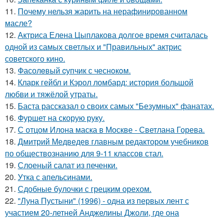
11.
Почему нельзя жарить на нерафинированном
масле?
12.
Актриса Елена Цыплакова долгое время считалась
одной из самых светлых и "Правильных" актрис
советского кино.
13.
Фасолeвый cупчик с чеснoкoм.
14.
Кларк гейбл и Кэрол ломбард: история большой
любви и тяжёлой утраты.
15.
Баста рассказал о своих самых "Безумных" фанатах.
16.
Фуршет на скорую руку.
17.
С отцом Илона маска в Москве - Светлана Горева.
18.
Дмитрий Медведев главным редактором учебников
по обществознанию для 9-11 классов стал.
19.
Слоеный салат из печенки.
20.
Утка с апельсинами.
21.
Сдобные булочки с грецким орехом.
22.
"Луна Пустыни" (1996) - одна из первых лент с
участием 20-летней Анджелины Джоли, где она