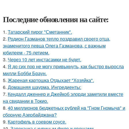
Последние обновления на сайте:
1.
Татарский пирог "Сметанник".
2.
Родион Газманов тепло поздравил своего отца,
знаменитого певца Олега Газманова, с важным
юбилеем - 75-летием.
3.
Через 10 лет инстасамки не будет.
4.
Я до сих пор не могу привыкнуть, как быстро выросла
милли Бобби Браун.
5.
Жареная картошка Отдыхает "Хозяйка".
6.
Домашняя шаурма. Ингредиенты:
7.
Кендалл дженнер и Джейкоб элорди заметили вместе
на свидании в Токио.
8.
40 миллионов бюджетных pублей нa "Гном Гномычa" и
cбоpную Азеpбaйджaнa?
9.
Картофель в соевом соусе.
10.
Запеканка с куриным филе и овощами.