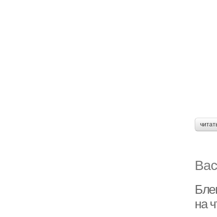
читат
Вас
Бле
на 