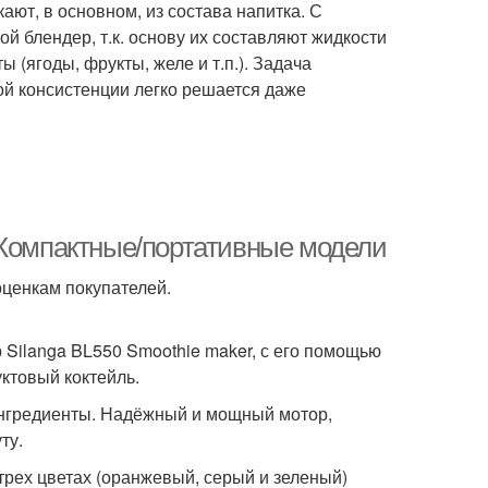
ают, в основном, из состава напитка. С
й блендер, т.к. основу их составляют жидкости
ы (ягоды, фрукты, желе и т.п.). Задача
й консистенции легко решается даже
 Компактные/портативные модели
оценкам покупателей.
 Silanga BL550 Smoothie maker, с его помощью
ктовый коктейль.
 ингредиенты. Надёжный и мощный мотор,
ту.
трех цветах (оранжевый, серый и зеленый)