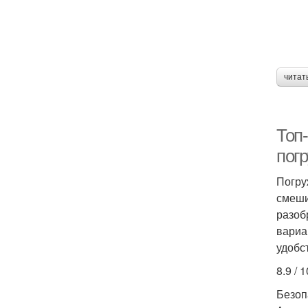
читат
Топ-
пог
Погру
смеши
разоб
вариа
удобс
8.9 / 1
Безоп