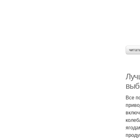
читат
Луч
выб
Все п
приво
включ
колеб
ягода
проду