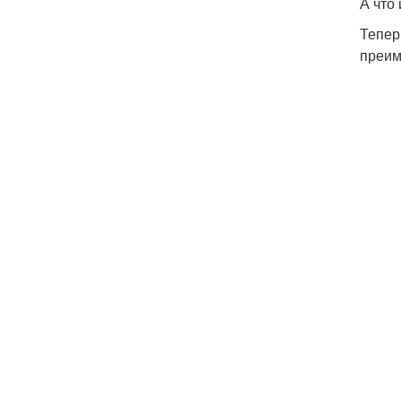
А что
Тепер
преим