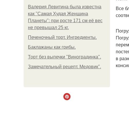
Валерия Левитина была известна
Все б
как "Самая Худая Женщина
соотв
Планеты": при росте 171 см её вес
не превышал 25 кг.
Погру
Погру
Печеночный торт. Ингредиенты.
перем
Баклажаны как грибы.
посте
Торт без выпечки "Виноградинка".
в раз
конси
Замечательный рецепт. Медовик".