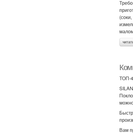
Требо
приго
(соки,
измел
малом
читат
Ком
ТОП-4
SILAN
Покло
можно
Быстр
произ
Вам п