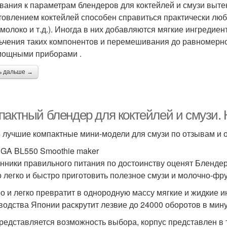
вания к параметрам блендеров для коктейлей и смузи вытек
товлением коктейлей способен справиться практически любо
 молоко и т.д.). Иногда в них добавляются мягкие ингредиент
ьчения таких компонентов и перемешивания до равномерно
ощными приборами .
ь дальше →
пактный блендер для коктейлей и смузи.
 лучшие компактные мини-модели для смузи по отзывам и 
GA BL550 Smoothie maker
нники правильного питания по достоинству оценят Блендер
 легко и быстро приготовить полезное смузи и молочно-фру
о и легко превратит в однородную массу мягкие и жидкие
водства Японии раскрутит лезвие до 24000 оборотов в мину
редставляется возможность выбора, корпус представлен в 