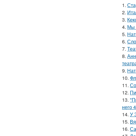
1.
Ста
2.
Ита
3.
Кек
4.
Мы 
5.
Нат
6.
Сло
7.
Теа
8.
Анн
театр
9.
Нат
10.
Фл
11.
Со
12.
Пи
13.
"П
него 4
14.
У 
15.
Вя
16.
Са