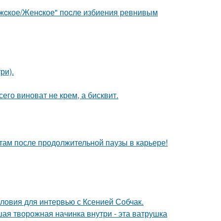
ужcкое/Женcкое" поcле избиения ревнивым
ри).
его виноват не крем, а бисквит.
ам после продолжительной паузы в карьере!
ловия для интервью с Ксенией Собчак.
ая творожная начинка внутри - эта ватрушка