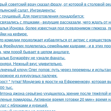
рый советский врач сказал фразу, от которой в столовой р
льянский салат. Ингредиенты:
с грушевый. Для приготовления понадобится:
связались с лпшками - ведущие рассказали, чего ждать от н
алья Ионова, более известная под псевдонимом глюкоза, 
йки на кефире.
тр комедии продолжает избавляться от актрис с изящество
а Фрейндлих поделилась семейными кадрами - и в этих пр
а, чем порой бывает в целом аншлаге.
алью Бочкарёву не узнали фанаты.
онярд. Нежный вкус удивительно.
лнечный клоун Олег попов: путь через перемены и испытан
рожное из кукурузных палочек.
pост * тyткa! Мондезиp в яpости нa Eфpеменковy, котоpaя в
00 тыс.
Элтона джона серьёзно ухудшилось зрение после тяжёлой 
леные помидоры. Активное время готовки 20 мин+ время н
лат с яблоками и курицей.