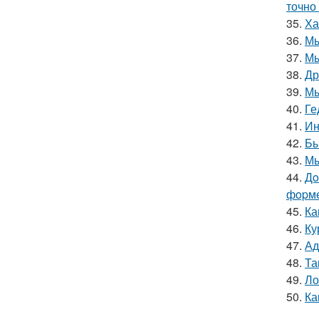
точно
35.
Ха
36.
Мы
37.
Мы
38.
Др
39.
Мы
40.
Ге
41.
Ин
42.
Бы
43.
Мы
44.
Дo
фopмe
45.
Ка
46.
Ку
47.
Ад
48.
Та
49.
Ло
50.
Ка