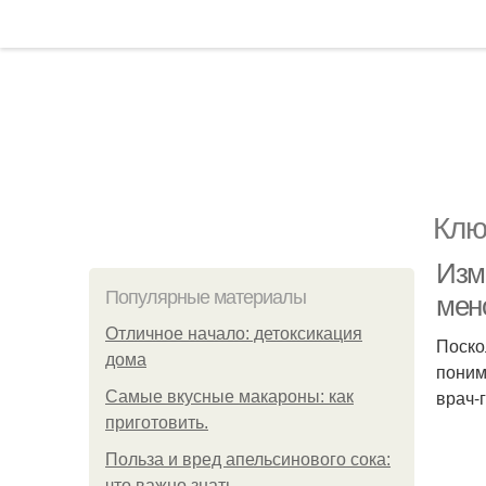
Клю
Изм
Популярные материалы
мен
Отличное начало: детоксикация
Поско
дома
поним
врач-
Самые вкусные макароны: как
приготовить.
Польза и вред апельсинового сока:
что важно знать