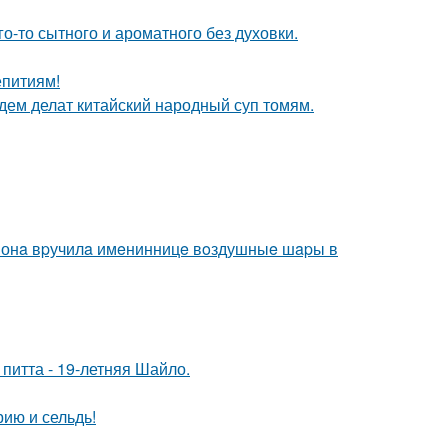
го-то сытного и ароматного без духовки.
епитиям!
дем делат китайский народный суп томям.
м онa вpучилa имeнинницe вoздушныe шapы в
питта - 19-летняя Шайло.
рию и сельдь!