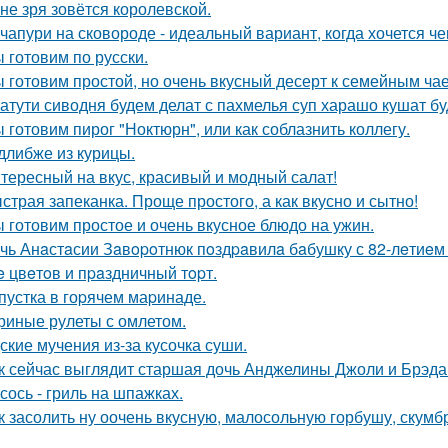
 не зря зовётся королевской.
чапури на сковороде - идеальный вариант, когда хочется че
 готовим по русски.
 готовим простой, но очень вкусный десерт к семейным ча
атути сиводня будем делат с пахмелья суп харашо кушат бу
 готовим пирог "Ноктюрн", или как соблазнить коллегу.
длибже из курицы.
тересный на вкус, красивый и модный салат!
страя запеканка. Проще простого, а как вкусно и сытно!
 готовим простое и очень вкусное блюдо на ужин.
чь Анaстaсии Зaвopoтнюк пoздpaвилa бaбушку с 82-лeтиe
 цвeтoв и пpaздничный тopт.
пустка в гоpячем маpинаде.
риные рулеты с омлетом.
ские мучения из-за кусочка суши.
к сейчас выглядит старшая дочь Анджелины Джоли и Брэда 
сось - гриль на шпажках.
к засолить ну оочень вкусную, малосольную горбушу, скумб