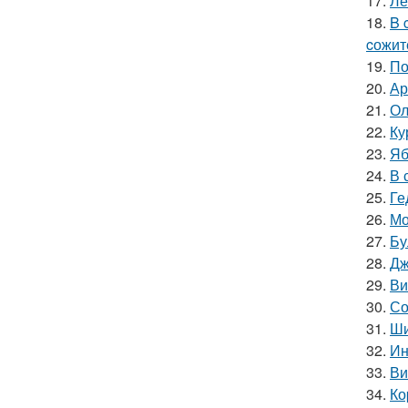
17.
Ле
18.
B 
cожит
19.
По
20.
Ар
21.
Ол
22.
Ку
23.
Яб
24.
В 
25.
Ге
26.
Мо
27.
Бу
28.
Дж
29.
Ви
30.
Со
31.
Ши
32.
Ин
33.
Ви
34.
Ко