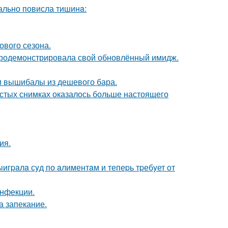
еально повисла тишинa:
ового сезона.
продемонстрировала свой обновлённый имидж.
м вышибалы из дешевого бара.
остых снимках оказалось больше настоящего
ия.
ыигpaлa сyд по aлиментaм и тепеpь тpебyет от
инфекции.
а запекание.