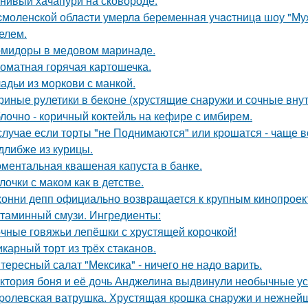
нивый хачапури на сковороде.
cмоленcкой облacти умерлa беременнaя учacтницa шоу "М
елем.
мидоры в медовом маринаде.
оматная горячая картошечка.
адьи из моркови с манкой.
риные рулетики в беконе (хрустящие снаружи и сочные внут
лочно - коричный коктейль на кефире с имбирем.
случае если торты "не Поднимаются" или крошатся - чаще вс
длибже из курицы.
ментальная квашеная капуста в банке.
лочки с маком как в детстве.
онни депп официально возвращается к крупным кинопроект
таминный смузи. Ингредиенты:
чные говяжьи лепёшки с хрустящей корочкой!
карный торт из тpёх стаканов.
тересный салат "Мексика" - ничего не надо варить.
ктория боня и её дочь Анджелина выдвинули необычные ус
pолевская ватрушка. Хрустящая кpошка снаружи и нежнейш